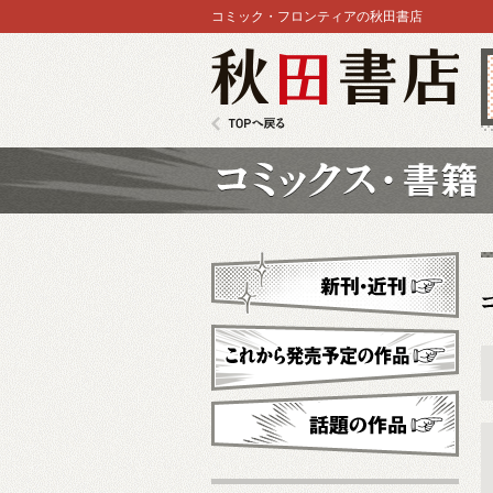
コミック・フロンティアの秋田書店
秋田書店
TOPへ戻る
コミックス
新刊・近刊
これから発売予定
話題の作品