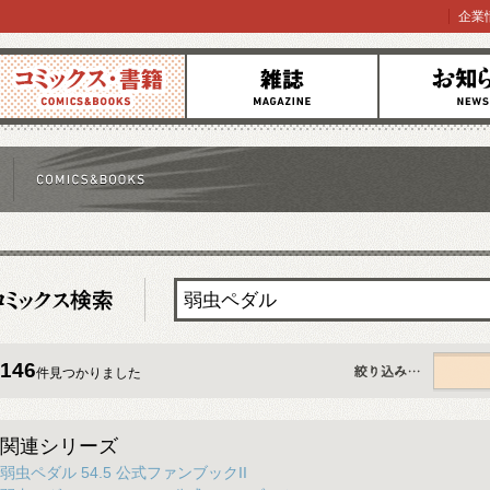
企業
コミックス
雑誌
お知らせ
146
件見つかりました
すべて
関連シリーズ
弱虫ペダル 54.5 公式ファンブックII