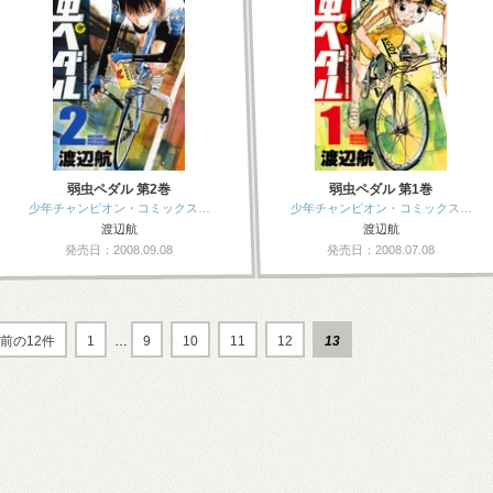
弱虫ペダル 第2巻
弱虫ペダル 第1巻
少年チャンピオン・コミックス…
少年チャンピオン・コミックス…
渡辺航
渡辺航
発売日：2008.09.08
発売日：2008.07.08
前の12件
1
…
9
10
11
12
13