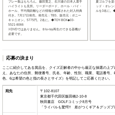
プレー集はもちろん、藤田寛之、石川遼の日本人選手
夏ゴルフを楽
ハイライトも見所。リーダーボード、ホール・バイ・
ッド・オレン
ホール、平均飛距離などの情報が網羅された封入特典
ルを3名に。◆
付き。7月17日発売。発売元：TBS、販売元：ポニー
キャニオン。5775円。2名に。◆TOY-BOX◆03-
5521-8066
※DVDではありません。Ｂlu-ray再生のできる器機が
必要です。
応募の決まり
ここに紹介してある賞品を、クイズ正解者の中から厳正な抽選の上プ
え、あなたの住所、郵便番号、氏名、年齢、性別、職業、電話番号、
色、6は希望の色と指の長さとサイズ）を明記してご応募ください。
宛先
〒102-8107
東京都千代田区飯田橋2-10-8
秋田書店 GOLFコミック8月号
「ライバルも驚愕!! 差がつくギア＆グッズ