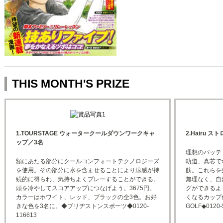
THIS MONTH'S PRIZE
1.TOURSTAGE ウォータークールダウンワークキャ
2.Hairu 
ップ／3名
理想のパッテ
額にあたる部分にクールコンフォートテクノロジーズ
軌道、真芯で
を使用。その部分に水を含ませることにより涼感が持
筋。これらを
続的に得られ、気持ちよくプレーすることができる。
無理なく、自
頭を冷やしてスコアアップにつなげよう。3675円。
グができるよ
カラーはホワイト、レッド、ブラックの全3色。お好
くなるカップ付
きな色を3名に。◆ブリヂストンスポーツ◆0120-
GOLF◆0120-
116613