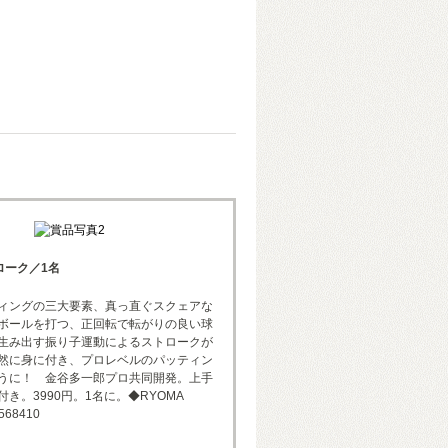
ストローク／1名
ィングの三大要素、真っ直ぐスクェアな
ボールを打つ、正回転で転がりの良い球
生み出す振り子運動によるストロークが
然に身に付き、プロレベルのパッティン
うに！ 金谷多一郎プロ共同開発。上手
き。3990円。1名に。◆RYOMA
568410