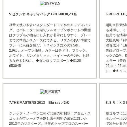
5.ゼクシオ キャディバッグ GGC-X038／1名
6.REFRE FI
軽量で使いやすいスタンダードモデルのキャディバッ
超耐久性素材
グ。セパレーター内蔵でフルオープンポケットの機能
も発揮し、く
はクラブも小物も出し入れが非常にしやすく、プレー
使用でも清潔
までの準備がスムーズにできる。リズムの良い準備で
大臣表彰「科
プレーにも好影響だ。４７インチ対応の9.5型、
消毒成分「E
2.9kg。オープン価格。カラーはチドリ、ブラック、
先端グローブ
ホワイト、ガンメタリック、ネイビーの全5色。お好
ックの2色。
きな色を1名に。 ◆ダンロップスポーツ◆0120-
ュラー（普通
653045
21cm～26
に。◆キャスコ◆
7.THE MASTERS 2013 Blu-ray／2名
8.ＳＲＩＸ
グレッグ・ノーマンに捧ぐ悲願の初制覇！アダム・ス
夏ゴルフには
コットがプレーオフを制し豪州勢初の栄冠に輝いた
ホルダーは50
2013年のマスターズ。世界のトッププロのスーパー
で冷たい飲み