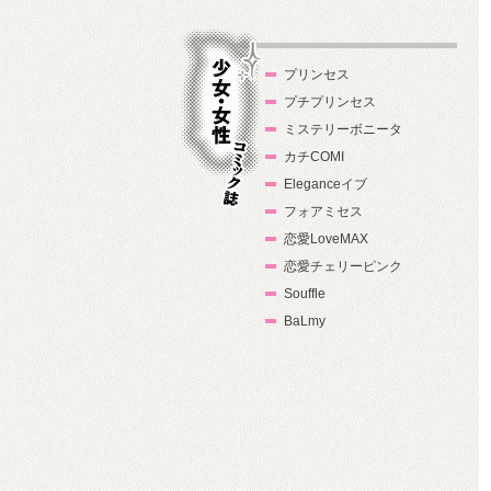
プリンセス
プチプリンセス
ミステリーボニータ
カチCOMI
Eleganceイブ
フォアミセス
少女・女性コ
恋愛LoveMAX
ミック誌
恋愛チェリーピンク
Souffle
BaLmy