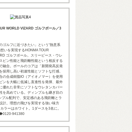
OUR WORLD VIZARD ゴルフボール／3
のゴルフに近づきたい」という“熱意系
想いを実現するHONMA TOUR
IZARD ゴルフボール。スリーピース・ウレ
スピン性能と飛距離性能という相反する
で融合。ボールのコアは「新開発高反発
を採用し高い初速性能とソフトな打感、
合の合成樹脂IO（アイオノマー）を使用
ピンを大幅に低減し直進性を発揮、最外
に優れた非常にソフトなウレタンカバー
性を高めている。ディンプルも継ぎ目の
ィンプル配列で、安定感のある飛距離とラ
設計。理想の飛びを実現する強い味方
円。カラーはホワイト。1ダースを3名に。
120-941380