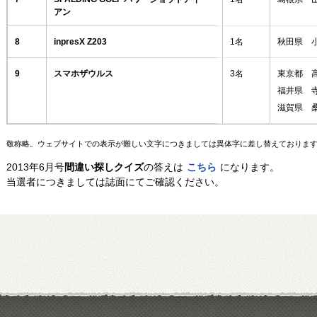
アン
8
inpresX Z203
1名
秋田県 
9
スマホザウルス
3名
東京都 
福井県 
滋賀県 
敬称略。ウェブサイトでの表示が難しい文字につきましては異体字に差し替えておりま
2013年6月号
間違い探しクイズ
の答えは
こちら
になります。
当選者につきましては誌面にてご確認ください。