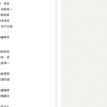
林 怜奈
 内田幸一
小野田昇
塚本昌司
 井戸川満
加藤孝幸
藤枝拓也
赤井 登
北原伸一
長岐憲明
宮瀬宗徳
佐藤雅章
中嶋健太
山田文久