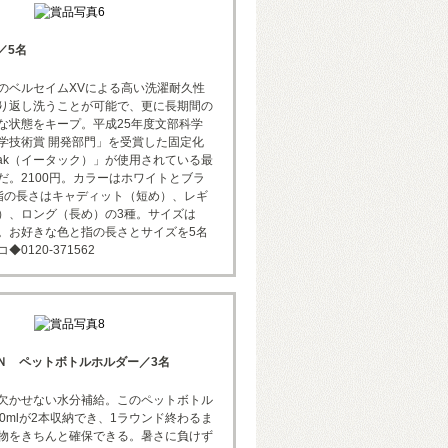
T／5名
のベルセイムXVによる高い洗濯耐久性
り返し洗うことが可能で、更に長期間の
な状態をキープ。平成25年度文部科学
学技術賞 開発部門」を受賞した固定化
tak（イータック）」が使用されている最
だ。2100円。カラーはホワイトとブラ
指の長さはキャディット（短め）、レギ
）、ロング（長め）の3種。サイズは
cm。お好きな色と指の長さとサイズを5名
0120-371562
ＯＮ ペットボトルホルダー／3名
欠かせない水分補給。このペットボトル
0mlが2本収納でき、1ラウンド終わるま
物をきちんと確保できる。暑さに負けず