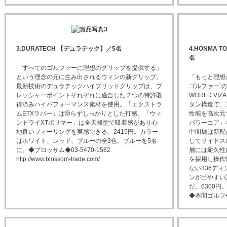
3.DURATECH 【デュラテック】／5名
4.HONMA T
名
「すべてのゴルファーに理想のグリップを提供する」
という理念の元に生み出されるウィンの新グリップ。
「もっと理想
最新技術のデュラテックハイブリッドグリップは、プ
ゴルファー”の
レッシャーポイントそれぞれに適合した２つの特許取
WORLD V
得済みハイパフォーマンス素材を使用。「エクストラ
タン構造で、
ムETXラバー」は滑らずしっかりとした打感、「ウィ
性能を高次元
ンドライXTポリマー」は全天候型で吸着感があり心
パワーコア」
地良いフィーリングを実感できる。2415円。カラー
中間層は新配
はホワイト、レッド、ブルーの全3色。ブルーを5名
してサイドス
に。◆ブロッサム◆03-5470-1582
層には耐久性
http://www.blossom-trade.com/
を採用し操作
ない336デ
ンが出やすい
だ。6300
◆本間ゴルフ◆0