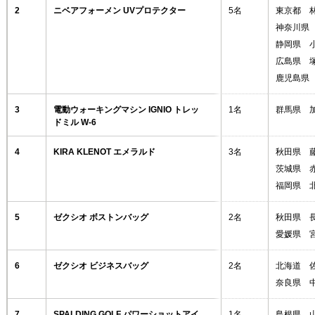
2
ニベアフォーメン UVプロテクター
5名
東京都 
神奈川県
静岡県 
広島県 
鹿児島県
3
電動ウォーキングマシン IGNIO トレッ
1名
群馬県 
ドミル W-6
4
KIRA KLENOT エメラルド
3名
秋田県 
茨城県 
福岡県 
5
ゼクシオ ボストンバッグ
2名
秋田県 
愛媛県 
6
ゼクシオ ビジネスバッグ
2名
北海道 
奈良県 
7
SPALDING GOLF パワーショットアイ
1名
島根県 