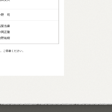
小野 司
高梨当麻
寺岡正隆
桑野祐樹
す。ご容赦ください。