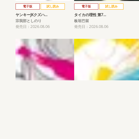
電子版
試し読み
電子版
試し読み
ヤンキーJKクズハ…
タイカの理性 第7…
宗我部としのり
板垣巴留
発売日：2026.08.06
発売日：2026.08.06