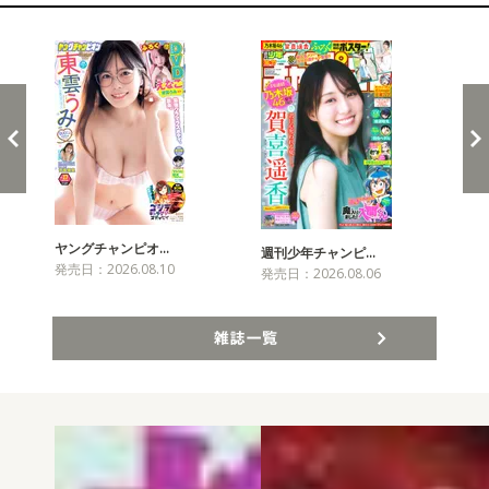
新発売！雑誌&コミックス
ヤングチャンピオ…
チャ
週刊少年チャンピ…
発売日：2026.08.10
発売
発売日：2026.08.06
雑誌一覧