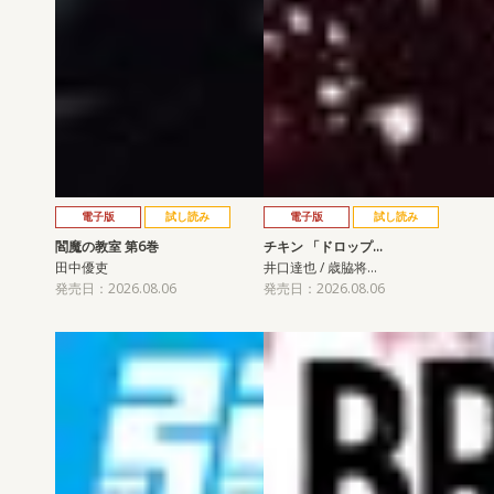
電子版
試し読み
電子版
試し読み
閻魔の教室 第6巻
チキン 「ドロップ…
田中優吏
井口達也 / 歳脇将…
発売日：2026.08.06
発売日：2026.08.06