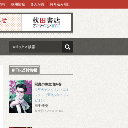
情報
採用情報
まんが賞
持ち込み窓口
オンラインショップ
検索
閻魔の教室 第6巻
少年チャンピオン・コミ
ックス（週刊少年チャン
ピオン）
田中優吏
発売日：2026.08.06