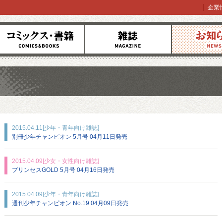
企業
コミックス
雑誌
お知らせ
2015.04.11
[少年・青年向け雑誌]
別冊少年チャンピオン 5月号 04月11日発売
2015.04.09
[少女・女性向け雑誌]
プリンセスGOLD 5月号 04月16日発売
2015.04.09
[少年・青年向け雑誌]
週刊少年チャンピオン No.19 04月09日発売