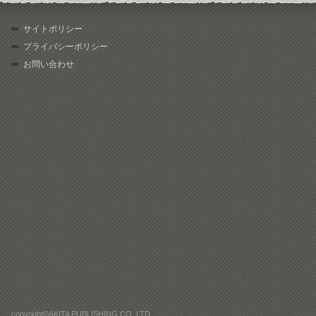
サイトポリシー
プライバシーポリシー
お問い合わせ
copyright©AKITA PUBLISHING CO.,LTD.