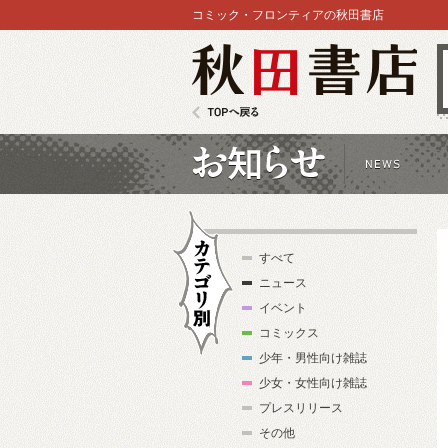
コミック・フロンティアの秋田書店
秋田書店
TOPへ戻る
お知らせ
すべて
ニュース
イベント
コミックス
少年・男性向け雑誌
カテゴリ別
少女・女性向け雑誌
プレスリリース
その他