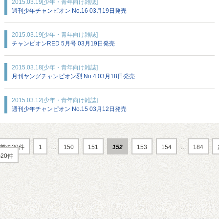
2015.03.19
[少年・青年向け雑誌]
週刊少年チャンピオン No.16 03月19日発売
2015.03.19
[少年・青年向け雑誌]
チャンピオンRED 5月号 03月19日発売
2015.03.18
[少年・青年向け雑誌]
月刊ヤングチャンピオン烈 No.4 03月18日発売
2015.03.12
[少年・青年向け雑誌]
週刊少年チャンピオン No.15 03月12日発売
前の20件
1
…
150
151
152
153
154
…
184
20件