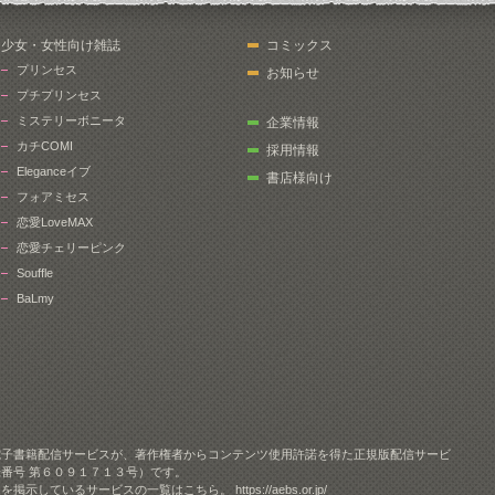
少女・女性向け雑誌
コミックス
プリンセス
お知らせ
プチプリンセス
ミステリーボニータ
企業情報
カチCOMI
採用情報
Eleganceイブ
書店様向け
フォアミセス
恋愛LoveMAX
恋愛チェリーピンク
Souffle
BaLmy
電子書籍配信サービスが、著作権者からコンテンツ使用許諾を得た正規版配信サービ
番号 第６０９１７１３号）です。
クを掲示しているサービスの一覧はこちら。
https://aebs.or.jp/