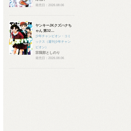
発売日：2026.08.06
ヤンキーJKクズハナち
ゃん 第32…
少年チャンピオン・コミ
ックス（週刊少年チャン
ピオン）
宗我部としのり
発売日：2026.08.06