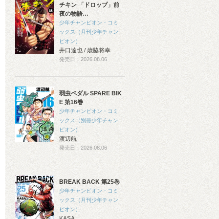
チキン 「ドロップ」前
夜の物語…
少年チャンピオン・コミ
ックス（月刊少年チャン
ピオン）
井口達也 / 歳脇将幸
発売日：2026.08.06
弱虫ペダル SPARE BIK
E 第16巻
少年チャンピオン・コミ
ックス（別冊少年チャン
ピオン）
渡辺航
発売日：2026.08.06
BREAK BACK 第25巻
少年チャンピオン・コミ
ックス（月刊少年チャン
ピオン）
KASA