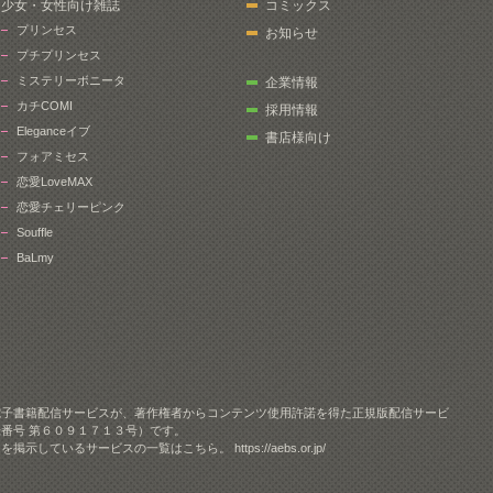
少女・女性向け雑誌
コミックス
プリンセス
お知らせ
プチプリンセス
ミステリーボニータ
企業情報
カチCOMI
採用情報
Eleganceイブ
書店様向け
フォアミセス
恋愛LoveMAX
恋愛チェリーピンク
Souffle
BaLmy
電子書籍配信サービスが、著作権者からコンテンツ使用許諾を得た正規版配信サービ
番号 第６０９１７１３号）です。
クを掲示しているサービスの一覧はこちら。
https://aebs.or.jp/