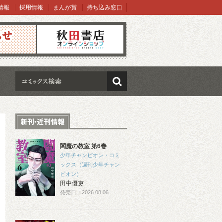
情報
採用情報
まんが賞
持ち込み窓口
オンラインショップ
検索
閻魔の教室 第6巻
少年チャンピオン・コミ
ックス（週刊少年チャン
ピオン）
田中優吏
発売日：2026.08.06