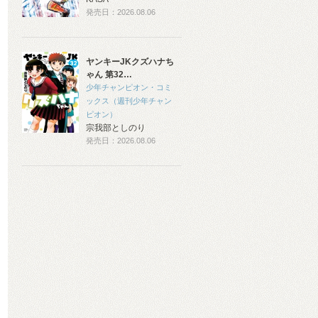
発売日：2026.08.06
ヤンキーJKクズハナち
ゃん 第32…
少年チャンピオン・コミ
ックス（週刊少年チャン
ピオン）
宗我部としのり
発売日：2026.08.06