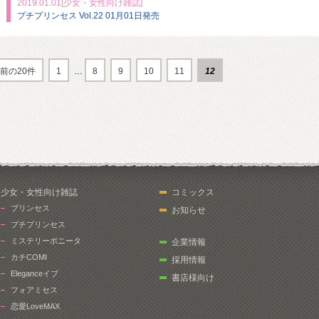
2019.01.01
[少女・女性向け雑誌]
プチプリンセス Vol.22 01月01日発売
前の20件
1
…
8
9
10
11
12
少女・女性向け雑誌
コミックス
プリンセス
お知らせ
プチプリンセス
ミステリーボニータ
企業情報
カチCOMI
採用情報
Eleganceイブ
書店様向け
フォアミセス
恋愛LoveMAX