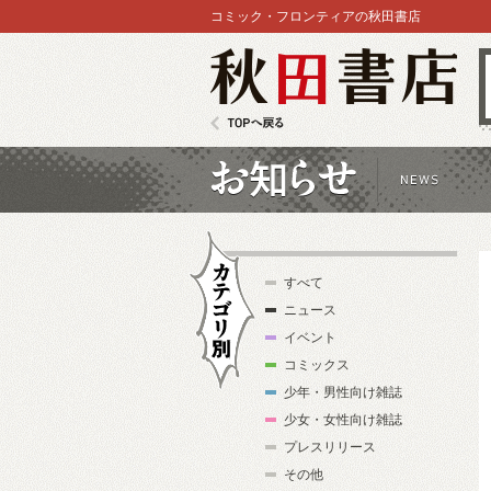
コミック・フロンティアの秋田書店
秋田書店
TOPへ戻る
お知らせ
すべて
ニュース
イベント
コミックス
少年・男性向け雑誌
カテゴリ別
少女・女性向け雑誌
プレスリリース
その他