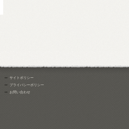
サイトポリシー
プライバシーポリシー
お問い合わせ