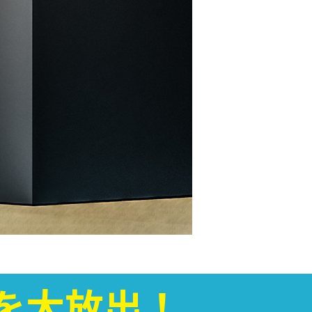
を
大放出！