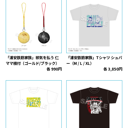
「浦安鉄筋家族」邪気を払う 仁
「浦安鉄筋家族」Tシャツ シュパ
ママ根付（ゴールド/ブラック）
ー（M / L / XL）
各 990円
各 3,850円