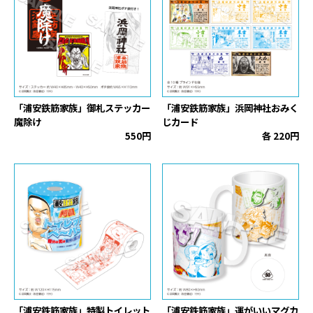
「浦安鉄筋家族」御札ステッカー
「浦安鉄筋家族」浜岡神社おみく
魔除け
じカード
550円
各 220円
「浦安鉄筋家族」特製トイレット
「浦安鉄筋家族」運がいいマグカ