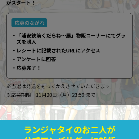
がスタート！
応募のながれ
・「浦安鉄筋くだらね～展」物販コーナーにてグッ
ズを購入
・レシートに記載されたURLにアクセス
・アンケートに回答
・応募完了！
※当選は発送をもってかえさせていただきます
※応募期限 11月20日（月）23:59 まで
ランジャタイのお二人が