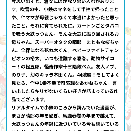
今思い出すと、浦安にはかなり思い入れがありま
す。吹雪の中、小鉄のマネをして半袖で帰ったこと
や、仁ママが母親じゃなくて本当によかったと思っ
たこと。それに育てられた仁。カートンごとタバコ
を吸う大鉄っつぁん。そんな大鉄に振り回されるお
母ちゃん。スーパーオタクの晴郎。まともな桜ちゃ
ん、全裸になる花丸木くん。ベビーファイトチャン
ピオンの裕太。いつも遭難する春巻。動物サイコ
ー！の松五郎。怪奇作家十三階段ベム。友人ノブ、
のり子、幻のキャラ本田くん。44浣腸！そしてよく
見たら、作中1番不幸で可哀想なあかねちゃん。言
い出したらキリがないくらい好きが詰まっている作
品でございます。
リアルタイムで小鉄のころから読んでいた漫画が、
まさか晴郎の年を過ぎ、馬鹿春巻の年まで越えて、
大鉄っつぁんの年齢に近づいている今も続いている