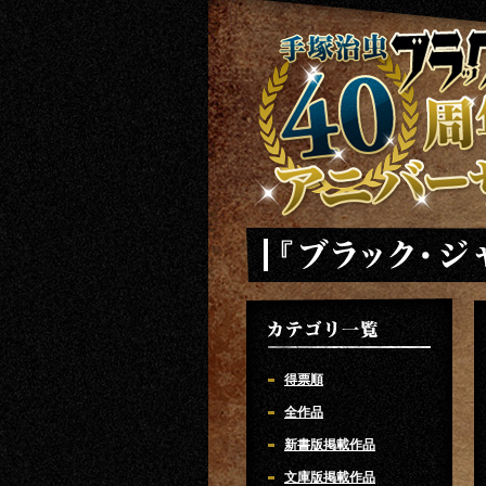
手塚治虫 ブラックジャック 40周年ア
「ブラック・ジャック」
カテゴリ一覧
得票順
全作品
新書版掲載作品
文庫版掲載作品