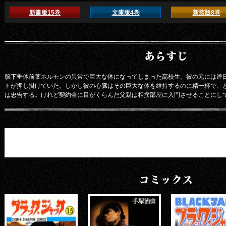
新書版15巻
文庫版4巻
新装版8巻
あらすじ
脳下垂体前葉ホルモンの異常で巨大な体になってしまった高校生。彼の元には連
トが押し掛けていた。しかし彼の心臓はその巨大な体を維持するのに精一杯で、と
は忠告する。けれど契約金に目がくらんだ父親は相撲部屋に入門させることにし
コミックス