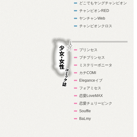
どこでもヤングチャンピオン
チャンピオンRED
ヤンチャンWeb
チャンピオンクロス
プリンセス
プチプリンセス
ミステリーボニータ
カチCOMI
Eleganceイブ
フォアミセス
少女・女性コ
恋愛LoveMAX
ミック誌
恋愛チェリーピンク
Souffle
BaLmy