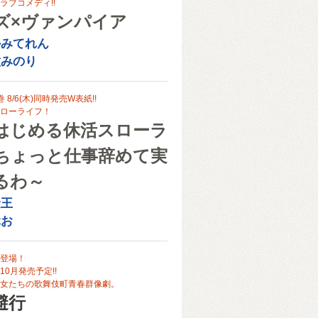
ラブコメディ!!
ズ×ヴァンパイア
かみてれん
種みのり
8/6(木)同時発売W表紙!!
ローライフ！
はじめる休活スローラ
ちょっと仕事辞めて実
るわ～
金王
ぶお
登場！
0月発売予定!!
女たちの歌舞伎町青春群像劇。
避行