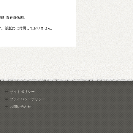
舞伎町青春群像劇。
す。紙版には付属しておりません。
サイトポリシー
プライバシーポリシー
お問い合わせ