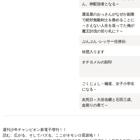
ん、神配信者となる～
運送屋のおっさんがなぜか副業
で絶対無敵剣士を務めることに
～さえない人生を送ってた俺が
魔王討伐の切り札に？～
ぷんぷん -レッサー任侠伝-
休憩入ります
オチヨメルの刻印
ごくじょし－極道、女子小学生
になる－
友死日～大谷吉継と石田三成、
血契りの果て～
週刊少年チャンピオン新電子増刊！！
読む、広がる、そしてバズる。ここがオモシロ震源地！！