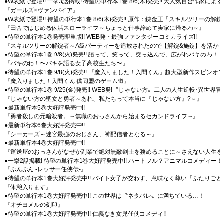
●W表紙で登場!!
一挙3話掲載! 待望の単行本1巻 8/6(木)発売!! 大人気百合作家によ
『ガールズ×ヴァンパイア』
●W表紙で登場!! 待望の単行本1巻 8/6(木)発売!! 原作：錬金王「スキルツリーの
『田舎ではじめる休活スローライフ～ちょっと仕事辞めて実家に帰るわ～』
●待望の単行本1巻発売即重版!! WEB発・最強ファンタジーコミカライズ!!
『スキルツリーの解錠者～A級パーティーを追放されたので【解錠&施錠】を活か
●待望の単行本1巻 9/8(火)発売!! 語って、笑って、突っ込んで、広がれバキのわ！
『バキのわ！〜バキを語る女子高校生たち〜』
●待望の単行本1巻 9/8(火)発売!! 『魔入りました！入間くん』超大型新作スピンオフ
『魔入りました！入間くん 僕同盟のゲーム道』
●待望の単行本1巻 9/25(金)発売!! WEB発!〝じゃない方〟二人の人生逆転･異世界
『じゃない方の聖女と勇者～あれ、私たちって本当に『じゃない方』?～』
●最新単行本5巻大好評発売中!!
『勇者殺しの元暗殺者。～無職のおっさんから始まるセカンドライフ～』
●最新単行本6巻大好評発売中!!
『シーカーズ～迷宮最強のおじさん、神配信者となる～』
●最新単行本4巻大好評発売中!!
『運送屋のおっさんがなぜか副業で絶対無敵剣士を務めることに～さえない人生
●一挙2話掲載! 待望の単行本1巻大好評発売中!! ハートフル？アニマルコメディー
『ぷんぷん -レッサー任侠伝-』
●待望の単行本1巻大好評発売中!! バイト女子が交わす、意味なく尊い「ふたりご
『休憩入ります』
●
待望の単行本1巻大好評発売中!! この世界は〝ネタバレ〟に満ちている…！
『オチヨメルの刻印』
●待望の単行本1巻大好評発売中!! 仁義なき女児任侠コメディ!!