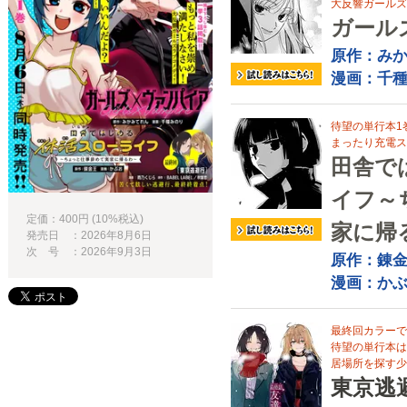
大反響ガールズ
ガール
原作：み
漫画：千
待望の単行本1巻 
まったり充電ス
田舎で
イフ～
定価：400円 (10%税込)
家に帰
発売日 ：2026年8月6日
次 号 ：2026年9月3日
原作：錬
漫画：か
最終回カラーで
待望の単行本は1
居場所を探す少
東京逃