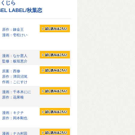
乃くじら
EL LABEL/秋葉恋
原作：錬金王
漫画：壱松けい
漫画：なか憲人
監修：板垣恵介
原案：西修
原作：津田沼篤
作画：こにすけ
漫画：千本木にに
原作：花果唯
漫画：キクチ
原作：岡本剛也
漫画：ナカ村田