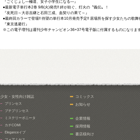
『ごくじょし―極道、女子小学生になる―』
●最新電子単行本2巻 9/8(火)発売!! 絆が紡ぐ、灯火の〝義伝〟！
『友死日～大谷吉継と石田三成、血契りの果て～』
●最終回カラーで登場!! 待望の単行本10月発売予定!! 居場所を探す少女たちの歌
『東京逃避行』
※この電子増刊は週刊少年チャンピオン36+37号電子版に付属するものになりま
少女・女性向け雑誌
コミックス
プリンセス
お知らせ
プチプリンセス
ミステリーボニータ
企業情報
カチCOMI
採用情報
Eleganceイブ
書店様向け
フォアミセス