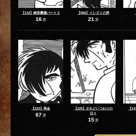
【132】畸形嚢腫パート２
【066】イレズミの男
16
21
票
票
【223】再会
【225】されどいつわりの
【1
日々
67
票
15
票