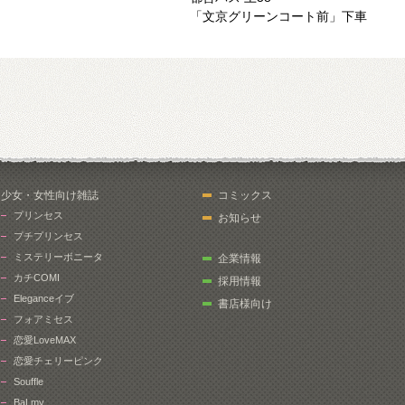
「文京グリーンコート前」下車
少女・女性向け雑誌
コミックス
プリンセス
お知らせ
プチプリンセス
ミステリーボニータ
企業情報
カチCOMI
採用情報
Eleganceイブ
書店様向け
フォアミセス
恋愛LoveMAX
恋愛チェリーピンク
Souffle
BaLmy