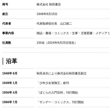
商号
株式会社 秋田書店
創立
1948年8月10日
代表者
代表取締役社長 山口徳二
事業内容
雑誌・書籍・コミックス・文庫・児童図書・メディア
社員数
150名（2024年9月25日現在）
沿革
1948年 8月
秋田貞夫により株式会社秋田書店創立
1949年 1月
「少年少女冒険王」創刊
1956年 4月
「ぼくらの入門百科」刊行開始
1966年 7月
「サンデー・コミックス」刊行開始