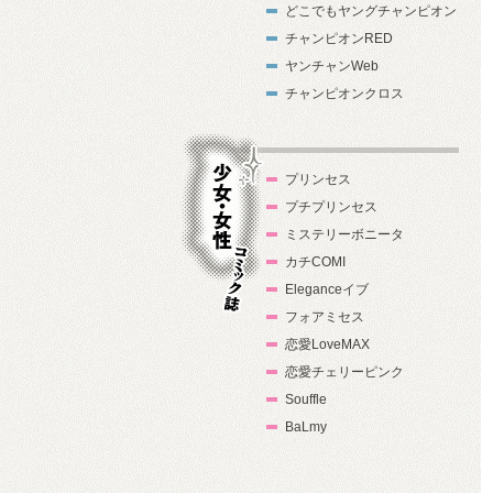
どこでもヤングチャンピオン
チャンピオンRED
ヤンチャンWeb
チャンピオンクロス
プリンセス
プチプリンセス
ミステリーボニータ
カチCOMI
Eleganceイブ
フォアミセス
少女・女性コ
恋愛LoveMAX
ミック誌
恋愛チェリーピンク
Souffle
BaLmy