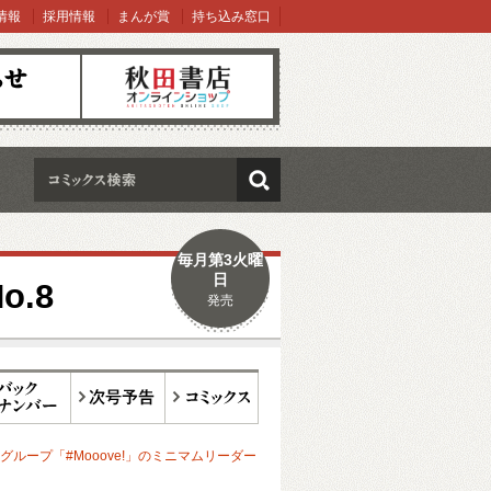
情報
採用情報
まんが賞
持ち込み窓口
オンラインショップ
検索
毎月第3火曜
日
.8
発売
ックナンバー
次号予告
コミックス
グループ「#Mooove!」のミニマムリーダー