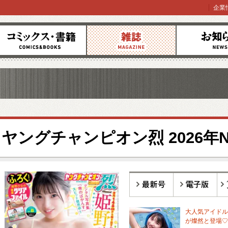
企業
コミックス
雑誌
お知らせ
ヤングチャンピオン烈 2026年No
最新号
電子版
バ
大人気アイドル
が燦然と登場♡