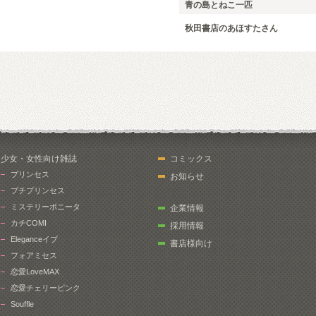
青の島とねこ一匹
秋田書店のあほすたさん
少女・女性向け雑誌
コミックス
プリンセス
お知らせ
プチプリンセス
ミステリーボニータ
企業情報
カチCOMI
採用情報
Eleganceイブ
書店様向け
フォアミセス
恋愛LoveMAX
恋愛チェリーピンク
Souffle