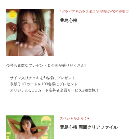
"グラビア界のラスボス"が待望のYC初登場♡
豊島心桜
今号も素敵なプレゼント＆企画が盛りだくさん!!
・サイン入りチェキを5名様にプレゼント
・表紙QUOカードを100名様にプレゼント
・オリジナルQUOカード応募者全員サービス3種実施！
スペシャルふろく♥
豊島心桜 両面クリアファイル