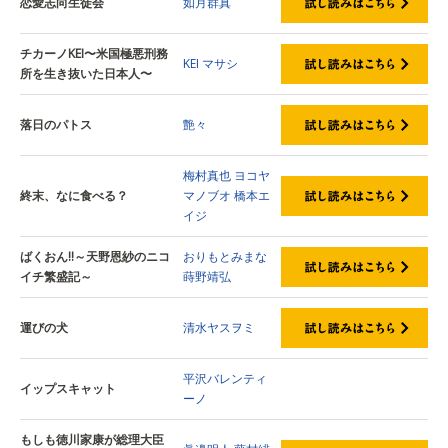
恋愛志向生徒会
如月群真
チカーノKEI〜米国極悪刑務
KEI
マサシ
所を生き抜いた日本人〜
落日のパトス
艶々
梅村真也
ヨコヤ
終末、なに食べる？
マノブオ
橋本エ
イジ
ばくおん‼～天野恩紗のニコ
おりもとみまな
イチ繁盛記～
蒔野靖弘
運びの犬
清水ヤスヲミ
平沢バレンティ
イップスキャット
ーノ
もしも徳川家康が総理大臣