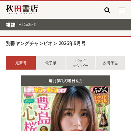
秋田書店
雑誌 MAGAZINE
別冊ヤングチャンピオン 2026年9月号
バック
最新号
電子版
次号予告
ナンバー
毎月第1火曜日
発売