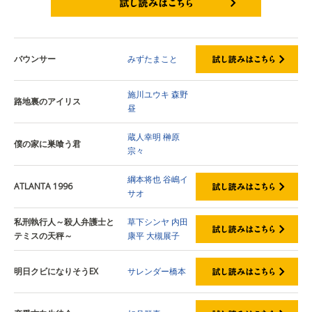
試し読みはこちら
バウンサー
みずたまこと
施川ユウキ
森野
路地裏のアイリス
昼
蔵人幸明
榊原
僕の家に巣喰う君
宗々
綱本将也
谷嶋イ
ATLANTA 1996
サオ
私刑執行人～殺人弁護士と
草下シンヤ
内田
テミスの天秤～
康平
大槻展子
明日クビになりそうEX
サレンダー橋本