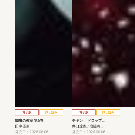
電子版
試し読み
電子版
試し読み
閻魔の教室 第6巻
チキン 「ドロップ…
田中優吏
井口達也 / 歳脇将…
発売日：2026.08.06
発売日：2026.08.06