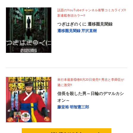
話題のYouTubeチャンネル衝撃コミカライズ!!
新連載巻頭カラー!!
つぎはぎのくに 遷移圏見聞録
遷移圏見聞録
芹沢直樹
単行本最新⑩巻8月20日発売!! 秀吉と李舜臣が
遂に激突!!
信長を殺した男～日輪のデマルカシ
オン～
藤堂裕
明智憲三郎