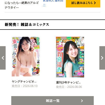
眞邊明人
藤村緋
になったら―絶東のアルゴ
二
ナウタイ―
新発売！雑誌&コミックス
ヤングチャンピオ…
チャ
週刊少年チャンピ…
発売日：2026.08.10
発売
発売日：2026.08.06