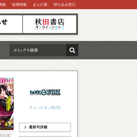
情報
採用情報
まんが賞
持ち込み窓口
オンラインショップ
検索
チャンピオンBUZZ
最新号詳細
曜日(電