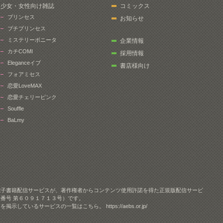
少女・女性向け雑誌
コミックス
プリンセス
お知らせ
プチプリンセス
ミステリーボニータ
企業情報
カチCOMI
採用情報
Eleganceイブ
書店様向け
フォアミセス
恋愛LoveMAX
恋愛チェリーピンク
Souffle
BaLmy
電子書籍配信サービスが、著作権者からコンテンツ使用許諾を得た正規版配信サービ
番号 第６０９１７１３号）です。
クを掲示しているサービスの一覧はこちら。
https://aebs.or.jp/