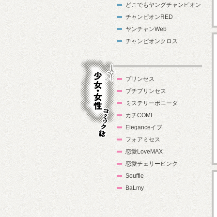
どこでもヤングチャンピオン
チャンピオンRED
ヤンチャンWeb
チャンピオンクロス
プリンセス
プチプリンセス
ミステリーボニータ
カチCOMI
Eleganceイブ
フォアミセス
少女・女性コ
恋愛LoveMAX
ミック誌
恋愛チェリーピンク
Souffle
BaLmy