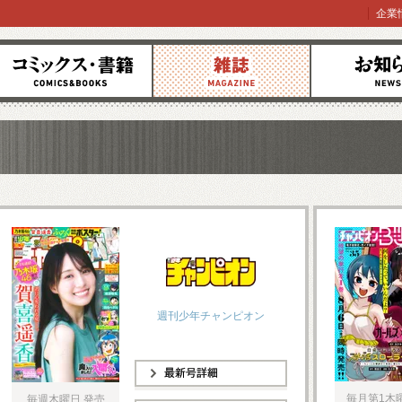
企業
コミックス
雑誌
お知らせ
週刊少年チャンピオン
最新号詳細
毎月第1木
毎週木曜日 発売