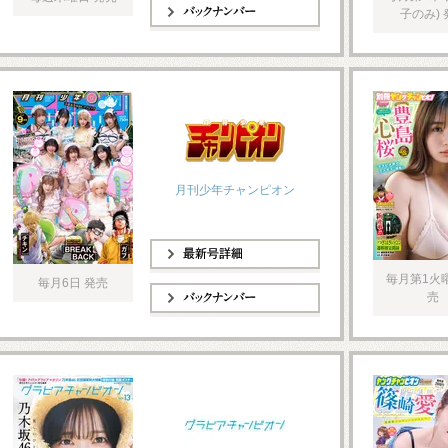
子のみ) 
バックナンバー
月刊少年チャンピオン
最新号詳細
毎月第1火
毎月6日 発売
売
バックナンバー