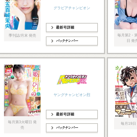
グラビアチャンピオン
最新号詳細
毎月第2・
季刊誌/月末 発売
日 発
バックナンバー
ヤングチャンピオン烈
毎月第3火曜日 発
最新号詳細
毎月19日
売
バックナンバー