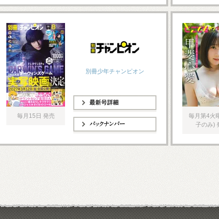
別冊少年チャンピオン
最新号詳細
毎月15日 発売
毎月第4火
子のみ) 
バックナンバー