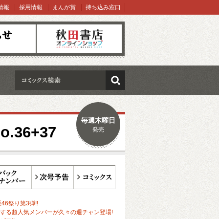
情報
採用情報
まんが賞
持ち込み窓口
オンラインショップ
検索
毎週木曜日
36+37
発売
ックナンバー
次号予告
コミックス
46祭り第3弾!!
する超人気メンバーが久々の週チャン登場!