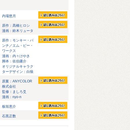
内場悠月
原作：髙橋ヒロシ
漫画：鈴木リュータ
原作：モンキー・パ
ンチ／エム・ピー・
ワークス
漫画：内々けやき
脚本：佐伯庸介
オリジナルキャラク
ターデザイン：白狼
原案：ANYCOLOR
株式会社
監修：ましろ爻
漫画：nyo-n
板垣恵介
石黒正数