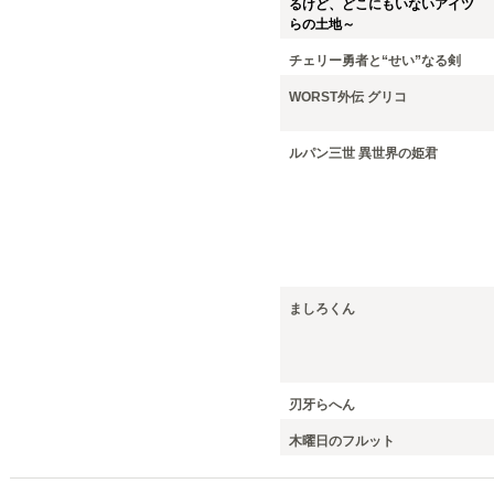
るけど、どこにもいないアイツ
らの土地～
チェリー勇者と“せい”なる剣
WORST外伝 グリコ
ルパン三世 異世界の姫君
ましろくん
刃牙らへん
木曜日のフルット