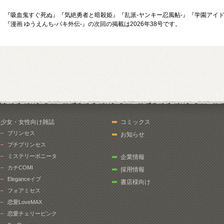
『吸血鬼すぐ死ぬ』『気絶勇者と暗殺姫』
『乱派-ヤンキー忍風帖-』
『学園アイド
『漫画 ゆうえんち-バキ外伝-』の次回の掲載は2026年38号です。
少女・女性向け雑誌
コミックス
プリンセス
お知らせ
プチプリンセス
ミステリーボニータ
企業情報
カチCOMI
採用情報
Eleganceイブ
書店様向け
フォアミセス
恋愛LoveMAX
恋愛チェリーピンク