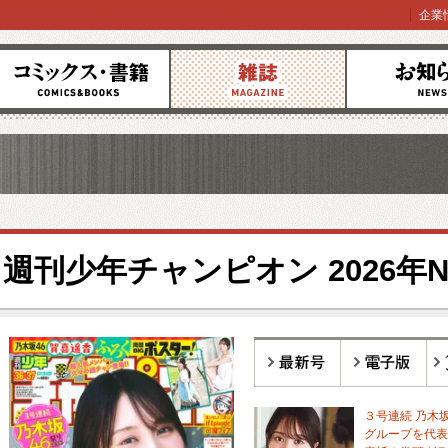
企業
コミックス
雑誌
お知らせ
週刊少年チャンピオン 2026年No.
最新号
電子版
バ
３号連続 乃木坂
グループを代表