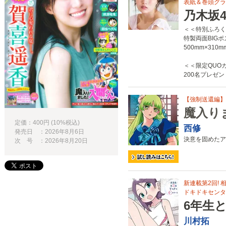
表紙＆巻頭グラビ
乃木坂4
＜＜特別ふろく
特製両面BIG
500mm×310m
＜＜限定QUO
200名プレゼント
【強制送還編】大
魔入り
定価：400円 (10%税込)
西修
発売日 ：2026年8月6日
決意を固めたア
次 号 ：2026年8月20日
新連載第2回!
ドキドキセンタ
6年生
川村拓