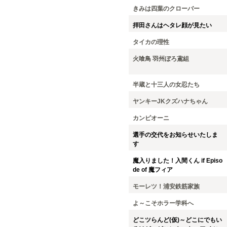
きみは四葉のクローバー
拝田さんはヘタレ顔が見たい
タイカの理性
火喰鳥 羽州ぼろ鳶組
半蔵と十三人の女忍たち
ヤンキーJKクズハナちゃん
カンピオーニ
選手の交代をお知らせいたしま
す
魔入りました！入間くん if Episo
de of 魔フィア
モーレツ！浦安鉄筋家族
よ～こそホラー学科へ
どこツらんど(仮)～どこにでもい