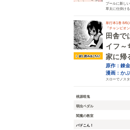
プールに新しい
草太に仕掛ける
単行本1巻 8/6(
『チャンピオンB
田舎で
イフ～
家に帰
原作：錬
漫画：か
スローでノスタ
桃源暗鬼
弱虫ペダル
閻魔の教室
バドこん！