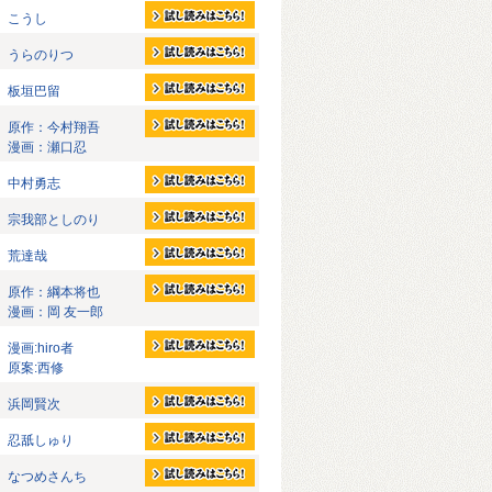
こうし
うらのりつ
板垣巴留
原作：今村翔吾
漫画：瀬口忍
中村勇志
宗我部としのり
荒達哉
原作：綱本将也
漫画：岡 友一郎
漫画:hiro者
原案:西修
浜岡賢次
忍舐しゅり
なつめさんち