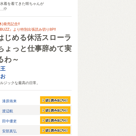
水着を着てきた咲ちゃんが
…!?
木)発売記念!!
UZZ』より特別出張読み切り8P!!
はじめる休活スローラ
ちょっと仕事辞めて実
るわ～
金王
ぶお
ルジックな最高の日常。
漆原侑来
渡辺航
田中優吏
安部真弘