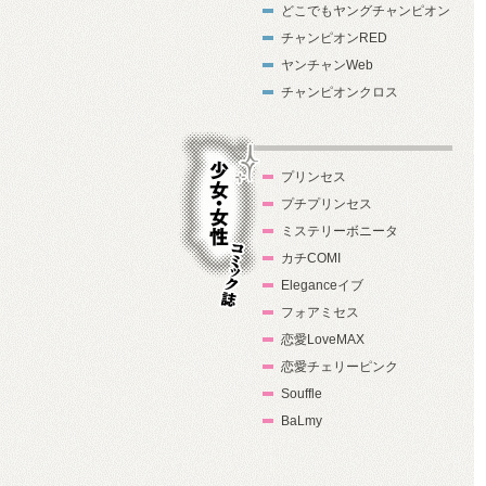
どこでもヤングチャンピオン
チャンピオンRED
ヤンチャンWeb
チャンピオンクロス
プリンセス
プチプリンセス
ミステリーボニータ
カチCOMI
Eleganceイブ
フォアミセス
少女・女性コ
恋愛LoveMAX
ミック誌
恋愛チェリーピンク
Souffle
BaLmy