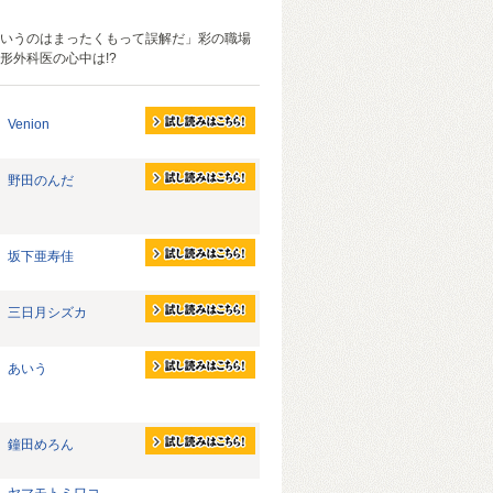
いうのはまったくもって誤解だ」彩の職場
形外科医の心中は!?
Venion
野田のんだ
坂下亜寿佳
三日月シズカ
あいう
鐘田めろん