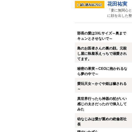
花田祐実
「妻に無関心と
に顔を出した整
部長の愛は3XLサイズ～奥まで
キュンとさせないで～
島のお医者さんの裏の顔。元殺
し屋に執着系えっちで溺愛され
てます。
秘密の果実～CEOに抱かれるな
ら夢の中で～
愛玩天女～かぐや姫は穢される
～
異世界行ったら神器の杖がいい
感じの太さだったので挿入して
みた
幼なじみは愛が重めの絶倫若社
長