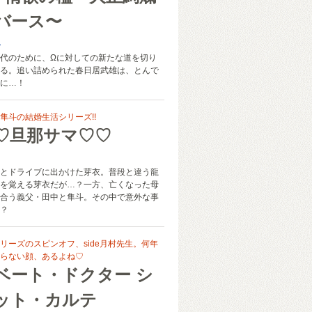
バース〜
み
代のために、Ωに対しての新たな道を切り
る。追い詰められた春日居武雄は、とんで
に…！
隼斗の結婚生活シリーズ!!
♡旦那サマ♡♡
とドライブに出かけた芽衣。普段と違う龍
を覚える芽衣だが…？一方、亡くなった母
合う義父・田中と隼斗。その中で意外な事
？
リーズのスピンオフ、side月村先生。何年
らない顔、あるよね♡
ベート・ドクター シ
ット・カルテ