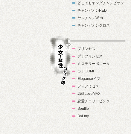
どこでもヤングチャンピオン
チャンピオンRED
ヤンチャンWeb
チャンピオンクロス
プリンセス
プチプリンセス
ミステリーボニータ
カチCOMI
Eleganceイブ
フォアミセス
少女・女性コ
恋愛LoveMAX
ミック誌
恋愛チェリーピンク
Souffle
BaLmy