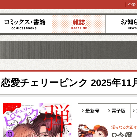
企業
コミックス
雑誌
お知らせ
恋愛チェリーピンク 2025年11
最新号
電子版
バ
淫らなる大正オ
Ω令嬢