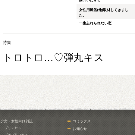
猫のいたずら
女性用風俗(他)取材してきまし
た。
一生忘れられない恋
特集
トロトロ…♡弾丸キス
少女・女性向け雑誌
コミックス
プリンセス
お知らせ
プチプリンセス