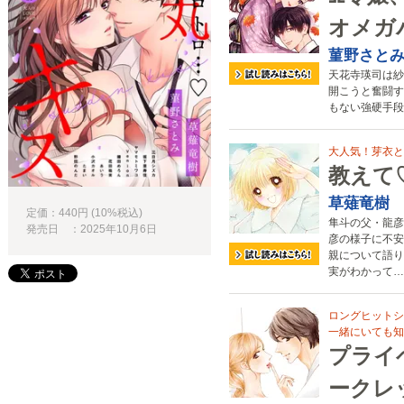
オメガ
菫野さと
天花寺瑛司は紗
開こうと奮闘す
もない強硬手段
大人気！芽衣と
教えて
草薙竜樹
定価：440円 (10%税込)
隼斗の父・龍彦
発売日 ：2025年10月6日
彦の様子に不安
親について語り
実がわかって…
ロングヒットシ
一緒にいても知
プライ
ークレ