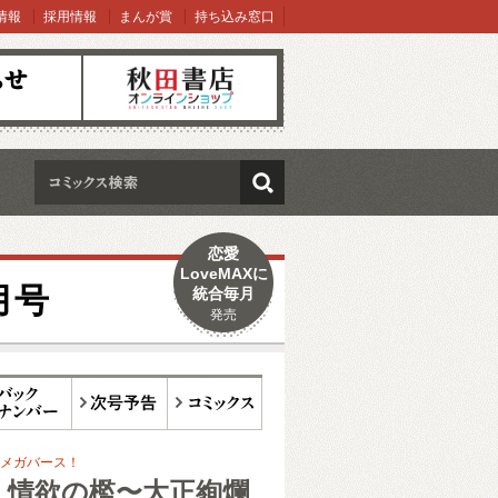
情報
採用情報
まんが賞
持ち込み窓口
オンラインショップ
検索
恋愛
LoveMAXに
月号
統合毎月
発売
ックナンバー
次号予告
コミックス
メガバース！
、情欲の檻〜大正絢爛