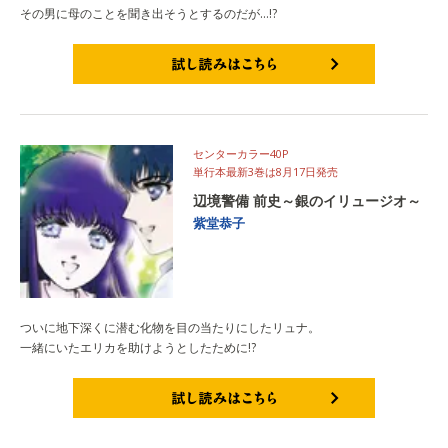
その男に母のことを聞き出そうとするのだが…!?
試し読みはこちら
センターカラー40P
単行本最新3巻は8月17日発売
辺境警備 前史～銀のイリュージオ～
紫堂恭子
ついに地下深くに潜む化物を目の当たりにしたリュナ。
一緒にいたエリカを助けようとしたために!?
試し読みはこちら