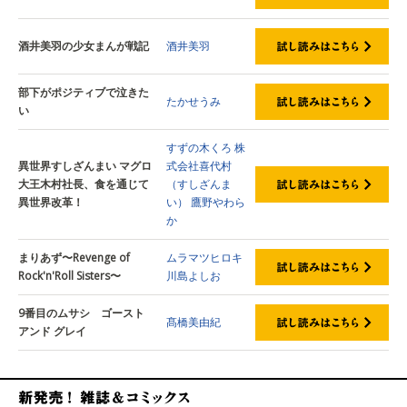
酒井美羽の少女まんが戦記
酒井美羽
部下がポジティブで泣きた
たかせうみ
い
すずの木くろ
株
異世界すしざんまい マグロ
式会社喜代村
大王木村社長、食を通じて
（すしざんま
異世界改革！
い）
鷹野やわら
か
まりあず〜Revenge of
ムラマツヒロキ
Rock'n'Roll Sisters〜
川島よしお
9番目のムサシ ゴースト
髙橋美由紀
アンド グレイ