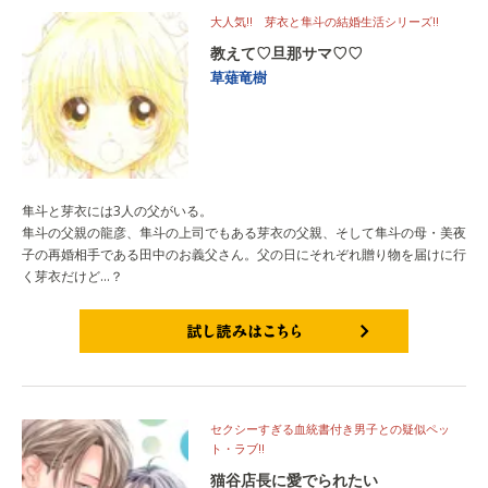
大人気!! 芽衣と隼斗の結婚生活シリーズ!!
教えて♡旦那サマ♡♡
草薙竜樹
隼斗と芽衣には3人の父がいる。
隼斗の父親の龍彦、隼斗の上司でもある芽衣の父親、そして隼斗の母・美夜
子の再婚相手である田中のお義父さん。父の日にそれぞれ贈り物を届けに行
く芽衣だけど…？
試し読みはこちら
セクシーすぎる血統書付き男子との疑似ペッ
ト・ラブ!!
猫谷店長に愛でられたい