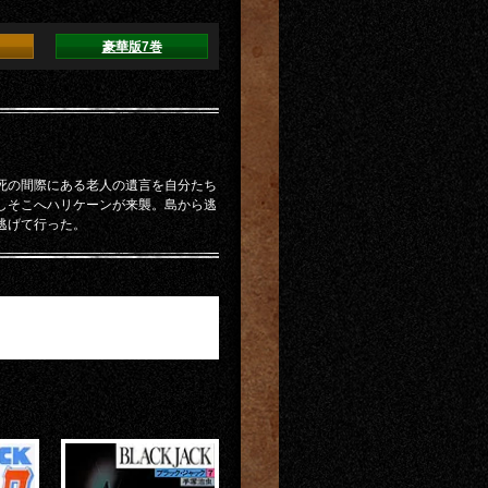
豪華版7巻
死の間際にある老人の遺言を自分たち
しそこへハリケーンが来襲。島から逃
逃げて行った。