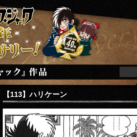
ニバーサリー
【113】ハリケーン