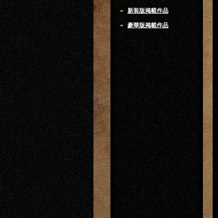
新装版掲載作品
豪華版掲載作品