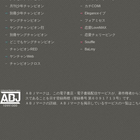
月刊少年チャンピオン
カチCOMI
別冊少年チャンピオン
Eleganceイブ
ヤングチャンピオン
フォアミセス
ヤングチャンピオン烈
恋愛LoveMAX
別冊ヤングチャンピオン
恋愛チェリーピンク
どこでもヤングチャンピオン
Souffle
チャンピオンRED
BaLmy
ヤンチャンWeb
チャンピオンクロス
ＡＢＪマークは、この電子書店・電子書籍配信サービスが、著作権者から
スであることを示す登録商標（登録番号 第６０９１７１３号）です。
ＡＢＪマークの詳細、ＡＢＪマークを掲示しているサービスの一覧はこち