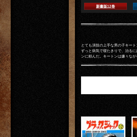
新書版12巻
とても演技の上手な男の子キート
ずっと病気で寝たきりで、治るに
ンに頼んだ。キートンは嫌々なが