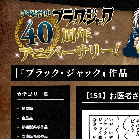
手塚治虫 ブラックジャック 40周年アニバーサリー
「ブラック・ジャック」
【151】お医者
カテゴリ一覧
得票順
全作品
新書版掲載作品
文庫版掲載作品