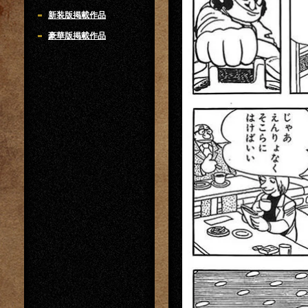
新装版掲載作品
豪華版掲載作品