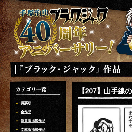
手塚治虫 ブラックジャック 40周年アニバーサリー
「ブラック・ジャック」
【207】山手線
カテゴリ一覧
得票順
全作品
新書版掲載作品
文庫版掲載作品