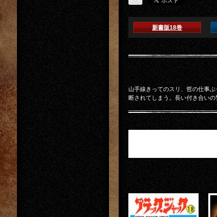
新書版18巻
山手線きってのスリ、哲の仕事ぶ
断されてしまう。長い付き合いの