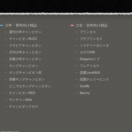
少年・青年向け雑誌
少女・女性向け雑誌
週刊少年チャンピオン
プリンセス
チャンピオンBUZZ
プチプリンセス
グラビアチャンピオン
ミステリーボニータ
月刊少年チャンピオン
カチCOMI
別冊少年チャンピオン
Eleganceイブ
ヤングチャンピオン
フォアミセス
ヤングチャンピオン烈
恋愛LoveMAX
別冊ヤングチャンピオン
恋愛チェリーピンク
どこでもヤングチャンピオン
Souffle
チャンピオンRED
BaLmy
ヤンチャンWeb
チャンピオンクロス