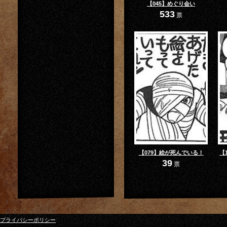
【045】めぐり会い
533
票
【079】絵が死んでいる！
【
39
票
プライバシーポリシー