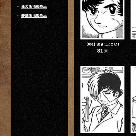
新装版掲載作品
豪華版掲載作品
【001】医者はどこだ！
81
票