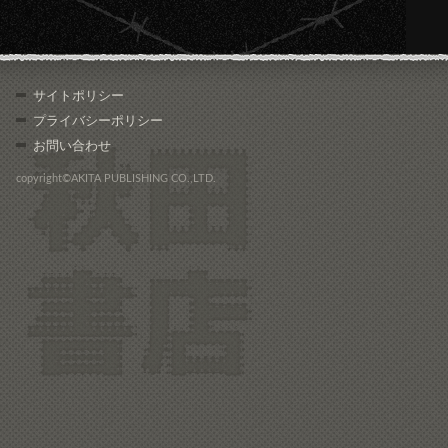
サイトポリシー
プライバシーポリシー
お問い合わせ
copyright©AKITA PUBLISHING CO.,LTD.