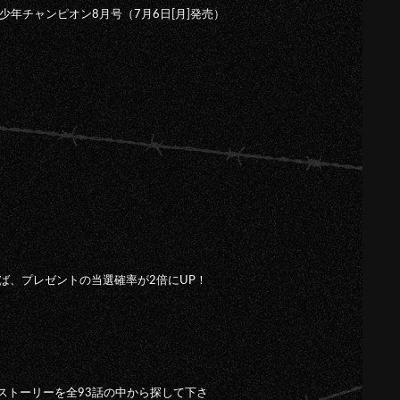
年チャンピオン8月号（7月6日[月]発売）
ば、プレゼントの当選確率が2倍にUP！
ストーリーを全93話の中から探して下さ