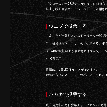
『クローズ』全93話の中からキミの好きなエ
誌上と秋田書店ホームページ上にて公開されて
ウェブで投票する
あなたが一番好きなストーリーを全93話
一番好きなストーリーの「投票する」ボ
Twitter認証画面が表示されますので
投票完了！
投票は、1日1回行うことができます。
お気に入りのストーリーの感想や、それに
ハガキで投票する
現在発売中の月刊少年チャンピオンの8月号