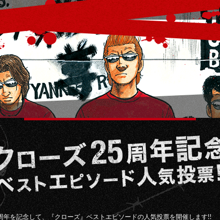
周年を記念して、『クローズ』ベストエピソードの人気投票を開催します!!