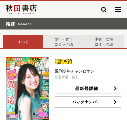
秋田書店
雑誌 MAGAZINE
少年・青年
少女・女性
すべて
コミック誌
コミック誌
週刊少年チャンピオン
毎週木曜日発売
最新号詳細
バックナンバー