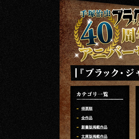
手塚治虫 ブラックジャック 40周年ア
「ブラック・ジャック」
カテゴリ一覧
得票順
全作品
新書版掲載作品
文庫版掲載作品