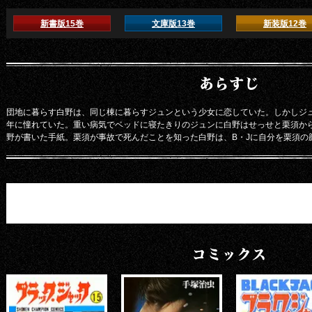
新書版15巻
文庫版13巻
新装版12巻
あらすじ
団地に暮らす白野は、同じ棟に暮らすジュンという少女に恋していた。しかしジ
年に憧れていた。重い病気でベッドに寝たきりのジュンに白野はせっせと栗須か
野が書いた手紙。栗須が事故で死んだことを知った白野は、B・Jに自分を栗須の
コミックス