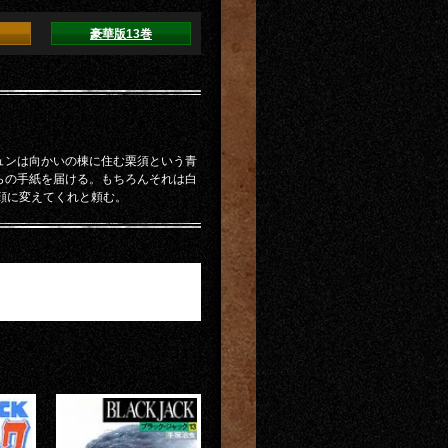
豪華版13巻
ュンは向かいの棟に住む栗須という青
らの手紙を届ける。もちろんそれは白
顔に変えてくれと頼む。