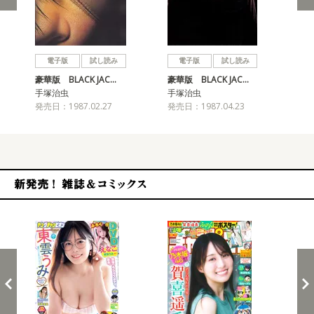
戻る
進む
電子版
試し読み
電子版
試し読み
豪華版 BLACK JAC…
豪華版 BLACK JAC…
豪華
手塚治虫
手塚治虫
手
発売日：1987.02.27
発売日：1987.04.23
発売
新発売！雑誌&コミックス