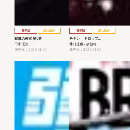
電子版
試し読み
電子版
試し読み
閻魔の教室 第6巻
チキン 「ドロップ…
田中優吏
井口達也 / 歳脇将…
発売日：2026.08.06
発売日：2026.08.06