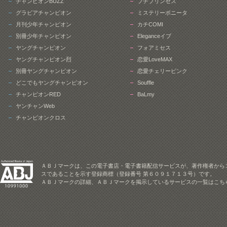
チャンピオンBUZZ
プチプリンセス
グラビアチャンピオン
ミステリーボニータ
月刊少年チャンピオン
カチCOMI
別冊少年チャンピオン
Eleganceイブ
ヤングチャンピオン
フォアミセス
ヤングチャンピオン烈
恋愛LoveMAX
別冊ヤングチャンピオン
恋愛チェリーピンク
どこでもヤングチャンピオン
Souffle
チャンピオンRED
BaLmy
ヤンチャンWeb
チャンピオンクロス
ＡＢＪマークは、この電子書店・電子書籍配信サービスが、著作権者から
スであることを示す登録商標（登録番号 第６０９１７１３号）です。
ＡＢＪマークの詳細、ＡＢＪマークを掲示しているサービスの一覧はこち