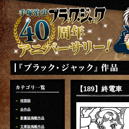
手塚治虫 ブラックジャック 40周年アニバーサリー
「ブラック・ジャック」
【189】終電車
カテゴリ一覧
得票順
全作品
新書版掲載作品
文庫版掲載作品