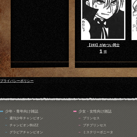
【193】がめつい同士
1
票
プライバシーポリシー
少年・青年向け雑誌
少女・女性向け雑誌
週刊少年チャンピオン
プリンセス
チャンピオンBUZZ
プチプリンセス
グラビアチャンピオン
ミステリーボニータ