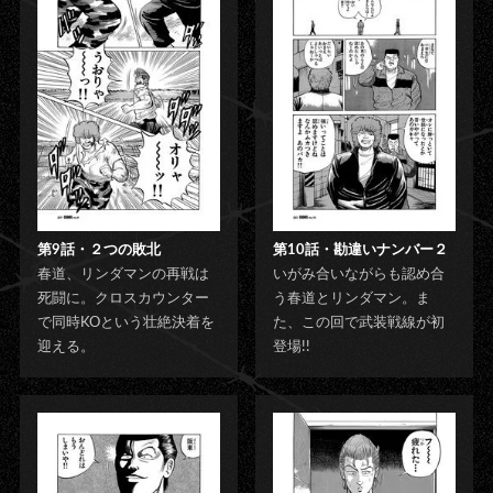
第9話・２つの敗北
第10話・勘違いナンバー２
春道、リンダマンの再戦は
いがみ合いながらも認め合
死闘に。クロスカウンター
う春道とリンダマン。ま
で同時KOという壮絶決着を
た、この回で武装戦線が初
迎える。
登場!!