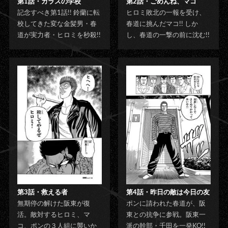
第1話・カラスの学校
第2話・ごめんね、マコ
記念すべき第1話!! 鈴蘭に転
ヒロミ敗北の一報を受け、
校してきた変な金髪男・春
春道に挑んだマコ!! しか
道が実力者・ヒロミを秒殺!!
し、春道の一撃の前に沈む!!
第3話・救える者
第4話・昨日の敵は今日の友
無期停の解けた阪東が復
ポンに請われた春道が、阪
活。敵対するヒロミ、マ
東との抗争に参戦。阪東一
コ、ポンの３人組に襲いか
派の幹部・千田を一発KO!!