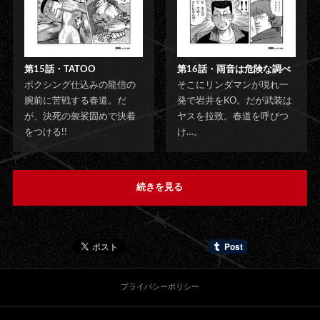
第15話・TATOO
第16話・雨音は危険な調べ
ボクシング仕込みの龍信の
そこにリンダマンが現れ一
腕前に苦戦する春道。だ
発で岩井をKO。だが武装は
が、決死の袈裟固めで決着
ヤスを拉致。春道を呼びつ
をつける!!
け…。
続きを見る
プライバシーポリシー