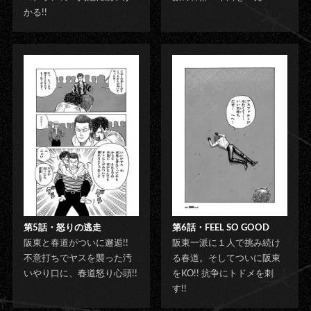
かる!!
第5話・怒りの逃走
第6話・FEEL SO GOOD
阪東と春道がついに邂逅!!
阪東一派に１人で挑み続け
不意打ちでヤスを襲った汚
る春道。そしてついに阪東
いやり口に、春道怒り心頭!!
をKO!! 抗争にトドメを刺
す!!