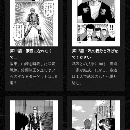
第11話・素直になれなく
第12話・私の親分と呼ばせ
て…
てください
阪東、山崎を瞬殺した武装
武装との抗争に向け、春道
戦線。鈴蘭制圧を企むヤツ
一家が結成。しかし、春道
らの次なるターゲットは…春
は１人で武装のもとへ乗り
道!!
込む。