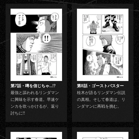
第7話・噂を信じちゃ…!?
第8話・ゴーストバスター
最強と謳われるリンダマン
桂木が語るリンダマン伝説
に興味を示す春道。早速ケ
の真相。そして春道は、リ
ンカを吹っかけるが、返り
ンダマンに再戦を挑む。
討ちに!!