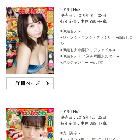
2019年No3
発売日：2019年01月08日
特別定価：本体 389円+税
■伊織もえ ●
■ジャンク・ランク・ファミリー ●髙橋ヒロ
シ
■伊織もえ 特製クリアファイル ●
■伊織もえ とじ込み両面ポスター ●
■純愛ジャンキー ●葉月京
詳細ページ
2019年No2
発売日：2018年12月25日
特別定価：本体 389円+税
■浅川梨奈 ●
■デメキン ●佐田正樹, ゆうはじめ