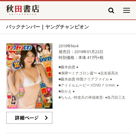
秋田書店
バックナンバー | ヤングチャンピオン
2019年No4
発売日：2019年01月22日
特別価格：本体 417円+税
■藤木由貴 ●
■凍牌〜ミナゴロシ篇〜 ●志名坂高次
■藤木由貴 特製クリアファイル ●
■アイドルムービーズDVD７０min. ●
■谷かえ ●
■ちらん -特攻兵の幸福食堂- ●魚乃目三太
詳細ページ