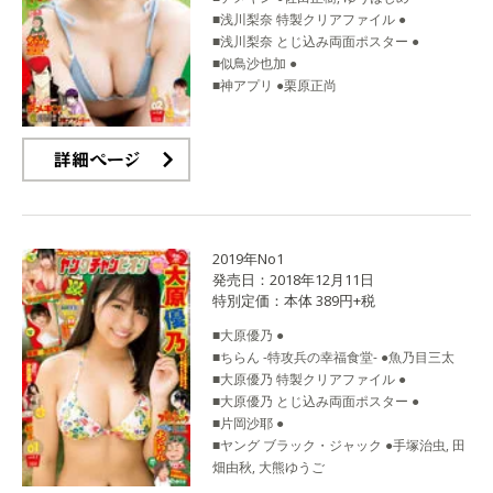
■浅川梨奈 特製クリアファイル ●
■浅川梨奈 とじ込み両面ポスター ●
■似鳥沙也加 ●
■神アプリ ●栗原正尚
詳細ページ
2019年No1
発売日：2018年12月11日
特別定価：本体 389円+税
■大原優乃 ●
■ちらん -特攻兵の幸福食堂- ●魚乃目三太
■大原優乃 特製クリアファイル ●
■大原優乃 とじ込み両面ポスター ●
■片岡沙耶 ●
■ヤング ブラック・ジャック ●手塚治虫, 田
畑由秋, 大熊ゆうご