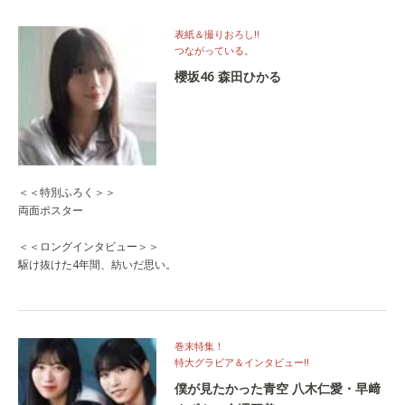
表紙＆撮りおろし‼
つながっている。
櫻坂46 森田ひかる
＜＜特別ふろく＞＞
両面ポスター
＜＜ロングインタビュー＞＞
駆け抜けた4年間、紡いだ思い。
巻末特集！
特大グラビア＆インタビュー‼
僕が見たかった青空 八木仁愛・早﨑