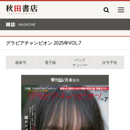
秋田書店
雑誌 MAGAZINE
グラビアチャンピオン 2025年VOL.7
バック
最新号
電子版
次号予告
ナンバー
季刊誌/月末
発売