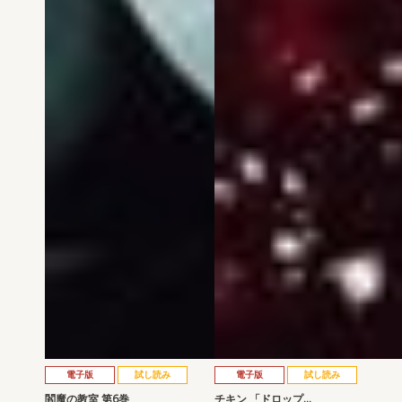
電子版
試し読み
電子版
試し読み
閻魔の教室 第6巻
チキン 「ドロップ…