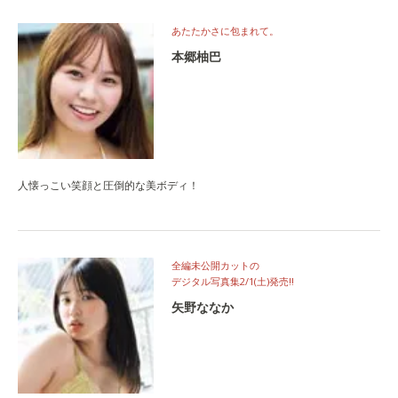
あたたかさに包まれて。
本郷柚巴
人懐っこい笑顔と圧倒的な美ボディ！
全編未公開カットの
デジタル写真集2/1(土)発売‼
矢野ななか