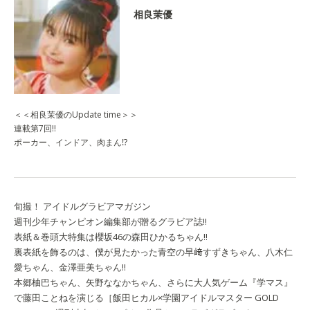
相良茉優
＜＜相良茉優のUpdate time＞＞
連載第7回‼
ポーカー、インドア、肉まん⁉
旬撮！ アイドルグラビアマガジン
週刊少年チャンピオン編集部が贈るグラビア誌!!
表紙＆巻頭大特集は櫻坂46の森田ひかるちゃん!!
裏表紙を飾るのは、僕が見たかった青空の早﨑すずきちゃん、八木仁
愛ちゃん、金澤亜美ちゃん‼
本郷柚巴ちゃん、矢野ななかちゃん、さらに大人気ゲーム『学マス』
で藤田ことねを演じる［飯田ヒカル×学園アイドルマスター GOLD