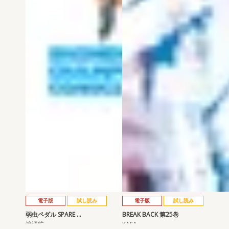
電子版
試し読み
電子版
試し読み
弱虫ペダル SPARE …
BREAK BACK 第25巻
渡辺航
KASA