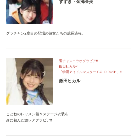
すずき・金澤亜美
グラチャン2度目の登場の彼女たちの成長過程。
週チャンコラボグラビア‼
飯田ヒカル×
「学園アイドルマスター GOLD RUSH」‼
飯田ヒカル
ことねのレッスン着＆ステージ衣装を
身に包んだ激レアグラビア‼