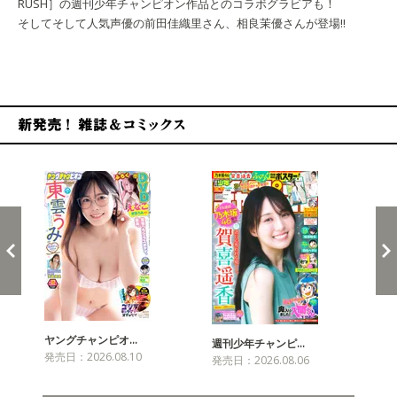
RUSH］の週刊少年チャンピオン作品とのコラボグラビアも！
そしてそして人気声優の前田佳織里さん、相良茉優さんが登場!!
新発売！雑誌&コミックス
ヤングチャンピオ…
チャ
週刊少年チャンピ…
発売日：2026.08.10
発売
発売日：2026.08.06