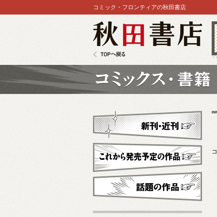
コミック・フロンティアの秋田書店
秋田書店
TOPへ戻る
コミックス
新刊・近刊
これから発売予定
話題の作品