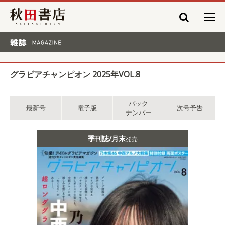
秋田書店
雑誌 MAGAZINE
グラビアチャンピオン 2025年VOL.8
バック
最新号
電子版
次号予告
ナンバー
季刊誌/月末
発売