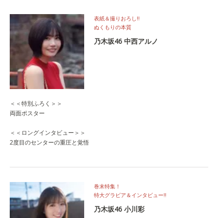
表紙＆撮りおろし‼
ぬくもりの本質
乃木坂46 中西アルノ
＜＜特別ふろく＞＞
両面ポスター
＜＜ロングインタビュー＞＞
2度目のセンターの重圧と覚悟
巻末特集！
特大グラビア＆インタビュー‼
乃木坂46 小川彩