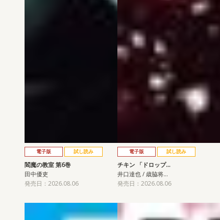
電子版
試し読み
電子版
試し読み
閻魔の教室 第6巻
チキン 「ドロップ…
田中優吏
井口達也 / 歳脇将…
発売日：2026.08.06
発売日：2026.08.06