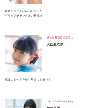
超絶キュートなあみちゃんが
グラビアチャンピオン初登場！
優雅な着物姿で夏待ち
大西亜玖璃
感謝のお中元を少し早めにお届け！
HappyBirthdayまゆち！