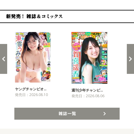
新発売！雑誌&コミックス
ヤングチャンピオ…
チャ
週刊少年チャンピ…
発売日：2026.08.10
発売
発売日：2026.08.06
雑誌一覧