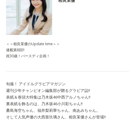
相良茉優
＜＜相良茉優のUpdate time＞＞
連載第8回‼
祝30歳！バースディ企画！
旬撮！ アイドルグラビアマガジン
週刊少年チャンピオン編集部が贈るグラビア誌!!
表紙＆巻頭大特集は乃木坂46中西アルノちゃん!!
裏表紙を飾るのは、乃木坂46小川彩ちゃん‼
桑島海空ちゃん、福井梨莉華ちゃん、南あみちゃん。
そして
人気声優の
大西亜玖璃さん、
相良茉優さんが登場!!