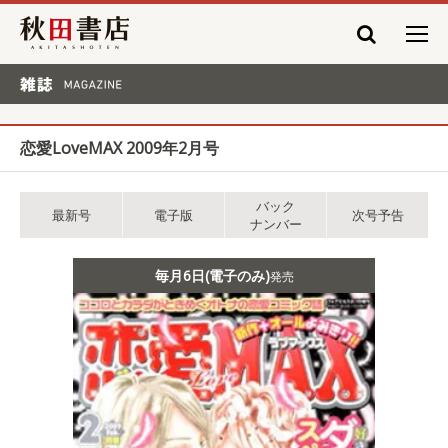
秋田書店
雑誌 MAGAZINE
恋愛LoveMAX 2009年2月号
バック
最新号
電子版
次号予告
ナンバー
毎月6日(電子のみ)
発売