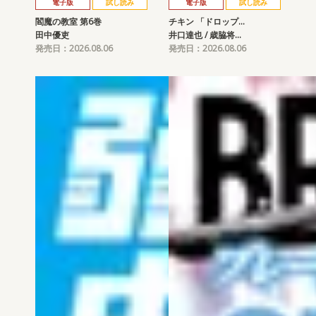
電子版
試し読み
電子版
試し読み
閻魔の教室 第6巻
チキン 「ドロップ…
田中優吏
井口達也 / 歳脇将…
発売日：2026.08.06
発売日：2026.08.06