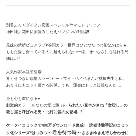
別冊ふろく
ダイタン恋愛スペシャル
ヤマモトミワコ／
神田純／花田祐実
読みごたえバツグンの3長編!!
兄妹の禁断ピュアラブ♥巻頭カラー
世界はひとつだけの花
なかはら★
ももた
愛し合っているのに越えられない一線。せつなさに心乱れる兄
妹は…!?
人気作家本誌初登場!!
青くせつない扇情カラー!!
ビー・マイ・ベイベ
まんだ林檎
先生と私。
あまりにもエッチ過ぎる関係。でも、運命はもっと複雑なんだ…。
身も心も虜になる♥
刺激的カラー!!
あなたの愛に殺
られたい
克本かさね
「女殺し」の
（ヤ）
殺し屋と呼ばれる男・北村に昔の女登場…?
ケータイコミックで400万ダウンロード達成!! 読者体験手記のコミッ
～君を待つ時～
ク化シリーズ!!
はつみつ
ささきゆきえ
待ち合わせに