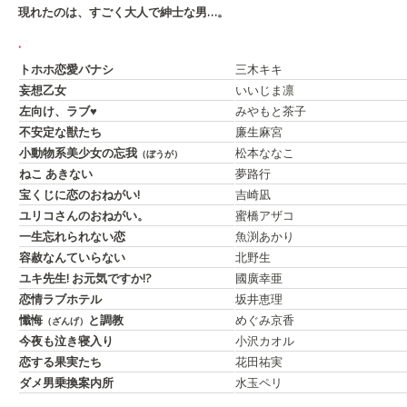
現れたのは、すごく大人で紳士な男…。
.
トホホ恋愛バナシ
三木キキ
妄想乙女
いいじま凛
左向け、ラブ♥
みやもと茶子
不安定な獣たち
廉生麻宮
小動物系美少女の忘我
松本ななこ
（ぼうが）
ねこ あきない
夢路行
宝くじに恋のおねがい!
吉崎凪
ユリコさんのおねがい。
蜜橋アザコ
一生忘れられない恋
魚渕あかり
容赦なんていらない
北野生
ユキ先生! お元気ですか!?
國廣幸亜
恋情ラブホテル
坂井恵理
懺悔
と調教
めぐみ京香
（ざんげ）
今夜も泣き寝入り
小沢カオル
恋する果実たち
花田祐実
ダメ男乗換案内所
水玉ペリ