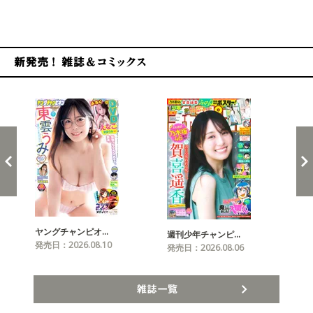
新発売！雑誌&コミックス
ヤングチャンピオ…
チャ
週刊少年チャンピ…
発売日：2026.08.10
発売
発売日：2026.08.06
雑誌一覧