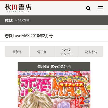
秋田書店
雑誌 MAGAZINE
恋愛LoveMAX 2010年2月号
バック
最新号
電子版
次号予告
ナンバー
毎月6日(電子のみ)
発売