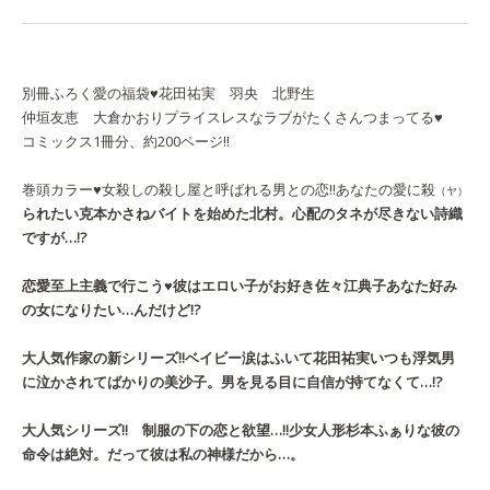
別冊ふろく
愛の福袋♥
花田祐実 羽央 北野生
仲垣友恵 大倉かおり
プライスレスなラブがたくさんつまってる♥
コミックス1冊分、約200ページ!!
巻頭カラー♥女殺しの殺し屋と呼ばれる男との恋!!
あなたの愛に殺
（ヤ）
られたい
克本かさね
バイトを始めた北村。心配のタネが尽きない詩織
ですが…!?
恋愛至上主義で行こう♥
彼はエロい子がお好き
佐々江典子
あなた好み
の女になりたい…んだけど!?
大人気作家の新シリーズ!!
ベイビー涙はふいて
花田祐実
いつも浮気男
に泣かされてばかりの美沙子。男を見る目に自信が持てなくて…!?
大人気シリーズ!! 制服の下の恋と欲望…!!
少女人形
杉本ふぁりな
彼の
命令は絶対。だって彼は私の神様だから…。