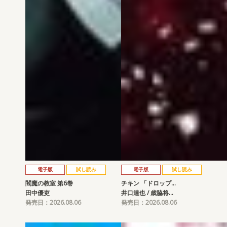
電子版
試し読み
電子版
試し読み
閻魔の教室 第6巻
チキン 「ドロップ…
田中優吏
井口達也 / 歳脇将…
発売日：2026.08.06
発売日：2026.08.06