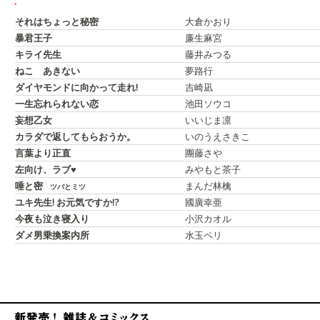
.
それはちょっと秘密
大倉かおり
暴君王子
廉生麻宮
キライ先生
藤井みつる
ねこ あきない
夢路行
ダイヤモンドに向かって走れ!
吉崎凪
一生忘れられない恋
池田ソウコ
妄想乙女
いいじま凛
カラダで返してもらおうか。
いのうえさきこ
言葉より正直
團藤さや
左向け、ラブ♥
みやもと茶子
唾と密
まんだ林檎
ツバとミツ
ユキ先生! お元気ですか!?
國廣幸亜
今夜も泣き寝入り
小沢カオル
ダメ男乗換案内所
水玉ペリ