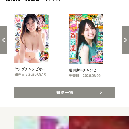
新発売！雑誌&コミックス
ヤングチャンピオ…
チャ
週刊少年チャンピ…
発売日：2026.08.10
発売
発売日：2026.08.06
雑誌一覧