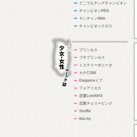
どこでもヤングチャンピオン
チャンピオンRED
ヤンチャンWeb
チャンピオンクロス
プリンセス
プチプリンセス
ミステリーボニータ
カチCOMI
Eleganceイブ
フォアミセス
少女・女性コ
恋愛LoveMAX
ミック誌
恋愛チェリーピンク
Souffle
BaLmy