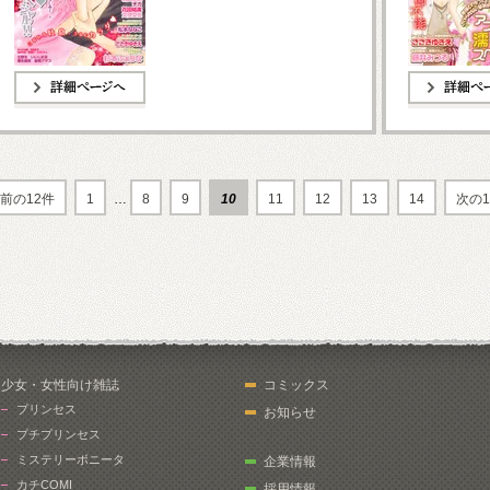
詳細ページへ
詳細ページへ
前の12件
1
…
8
9
10
11
12
13
14
次の1
少女・女性向け雑誌
コミックス
プリンセス
お知らせ
プチプリンセス
ミステリーボニータ
企業情報
カチCOMI
採用情報