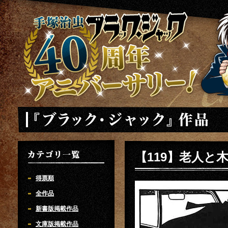
手塚治虫 ブラックジャック 40周年アニバーサリー
「ブラック・ジャック」
【119】老人と
カテゴリ一覧
得票順
全作品
新書版掲載作品
文庫版掲載作品