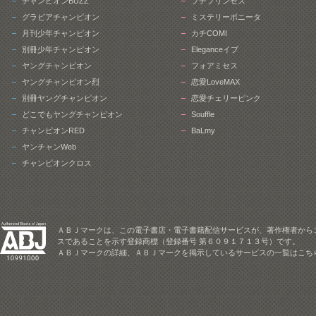
チャンピオンBUZZ
プチプリンセス
グラビアチャンピオン
ミステリーボニータ
月刊少年チャンピオン
カチCOMI
別冊少年チャンピオン
Eleganceイブ
ヤングチャンピオン
フォアミセス
ヤングチャンピオン烈
恋愛LoveMAX
別冊ヤングチャンピオン
恋愛チェリーピンク
どこでもヤングチャンピオン
Souffle
チャンピオンRED
BaLmy
ヤンチャンWeb
チャンピオンクロス
ＡＢＪマークは、この電子書店・電子書籍配信サービスが、著作権者から
スであることを示す登録商標（登録番号 第６０９１７１３号）です。
ＡＢＪマークの詳細、ＡＢＪマークを掲示しているサービスの一覧はこち