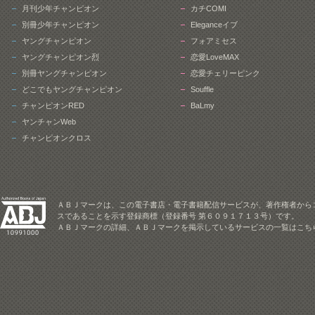
月刊少年チャンピオン
カチCOMI
別冊少年チャンピオン
Eleganceイブ
ヤングチャンピオン
フォアミセス
ヤングチャンピオン烈
恋愛LoveMAX
別冊ヤングチャンピオン
恋愛チェリーピンク
どこでもヤングチャンピオン
Souffle
チャンピオンRED
BaLmy
ヤンチャンWeb
チャンピオンクロス
ＡＢＪマークは、この電子書店・電子書籍配信サービスが、著作権者から
スであることを示す登録商標（登録番号 第６０９１７１３号）です。
ＡＢＪマークの詳細、ＡＢＪマークを掲示しているサービスの一覧はこち