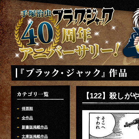
手塚治虫 ブラックジャック 40周年アニバーサリー
「ブラック・ジャック」
【122】殺しが
カテゴリ一覧
得票順
全作品
新書版掲載作品
文庫版掲載作品