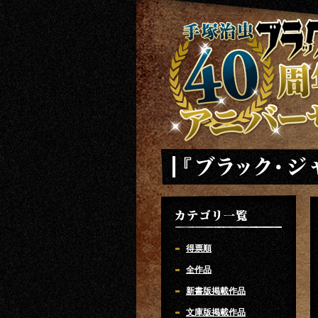
手塚治虫 ブラックジャック 40周年ア
「ブラック・ジャック」
カテゴリ一覧
得票順
全作品
新書版掲載作品
文庫版掲載作品