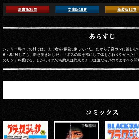
新書版25巻
文庫版16巻
新装版12巻
あらすじ
シシリー島のその村では、よそ者を極端に嫌っていた。だから子宮ガンに苦しむ
B・Jに対しても、敵意剥き出しだ。「ボスの娘を裸にして体をさわりやがった!」
のリンチを受ける。しかしそれでも約束は約束とB・Jは血だらけのままオペを開
コミックス