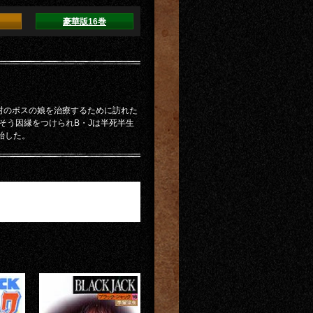
豪華版16巻
村のボスの娘を治療するために訪れた
そう因縁をつけられB・Jは半死半生
始した。