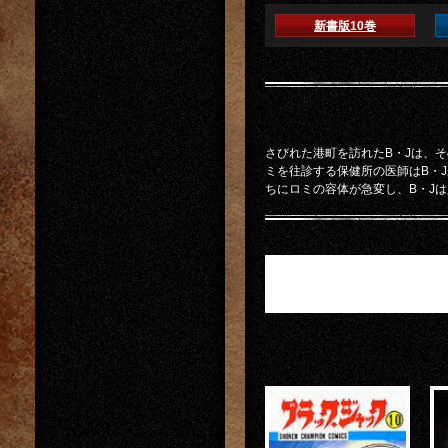
新書版10巻
さびれた港町を訪れたB・Jは、
ミを往診する保健所の医師はB・
ちにロミの容体が急変し、B・J