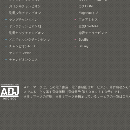
月刊少年チャンピオン
カチCOMI
別冊少年チャンピオン
Eleganceイブ
ヤングチャンピオン
フォアミセス
ヤングチャンピオン烈
恋愛LoveMAX
別冊ヤングチャンピオン
恋愛チェリーピンク
どこでもヤングチャンピオン
Souffle
チャンピオンRED
BaLmy
ヤンチャンWeb
チャンピオンクロス
ＡＢＪマークは、この電子書店・電子書籍配信サービスが、著作権者から
スであることを示す登録商標（登録番号 第６０９１７１３号）です。
ＡＢＪマークの詳細、ＡＢＪマークを掲示しているサービスの一覧はこち