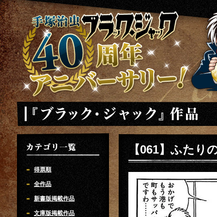
手塚治虫 ブラックジャック 40周年アニバーサリー
「ブラック・ジャック」
【061】ふたり
カテゴリ一覧
得票順
全作品
新書版掲載作品
文庫版掲載作品