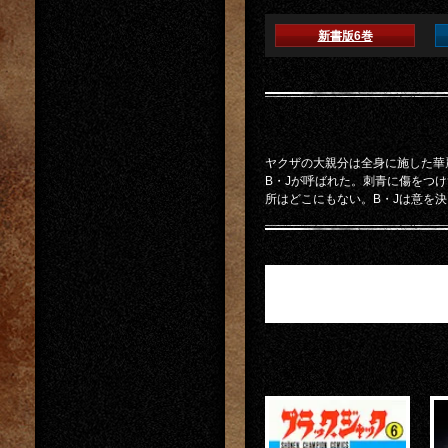
新書版6巻
ヤクザの大親分は全身に施した華
B・Jが呼ばれた。刺青に傷をつ
所はどこにもない。B・Jは意を