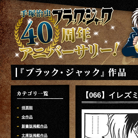
手塚治虫 ブラックジャック 40周年アニバーサリー
「ブラック・ジャック」
【066】イレズ
カテゴリ一覧
得票順
全作品
新書版掲載作品
文庫版掲載作品