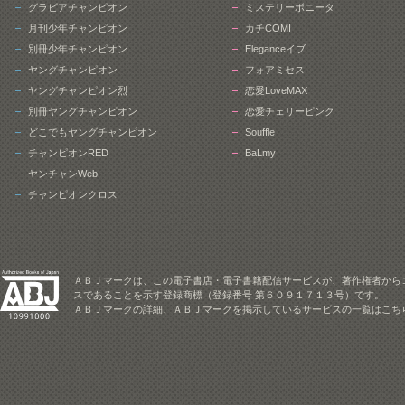
グラビアチャンピオン
ミステリーボニータ
月刊少年チャンピオン
カチCOMI
別冊少年チャンピオン
Eleganceイブ
ヤングチャンピオン
フォアミセス
ヤングチャンピオン烈
恋愛LoveMAX
別冊ヤングチャンピオン
恋愛チェリーピンク
どこでもヤングチャンピオン
Souffle
チャンピオンRED
BaLmy
ヤンチャンWeb
チャンピオンクロス
ＡＢＪマークは、この電子書店・電子書籍配信サービスが、著作権者から
スであることを示す登録商標（登録番号 第６０９１７１３号）です。
ＡＢＪマークの詳細、ＡＢＪマークを掲示しているサービスの一覧はこち