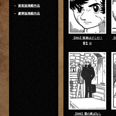
新装版掲載作品
豪華版掲載作品
【001】医者はどこだ！
【
81
票
【006】雪の夜ばなし