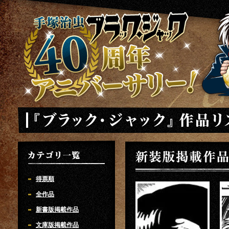
手塚治虫 ブラックジャック 40周年アニバーサリー
「ブラック・ジャック」作品リスト
新装版掲載作品
カテゴリ一覧
得票順
全作品
新書版掲載作品
文庫版掲載作品