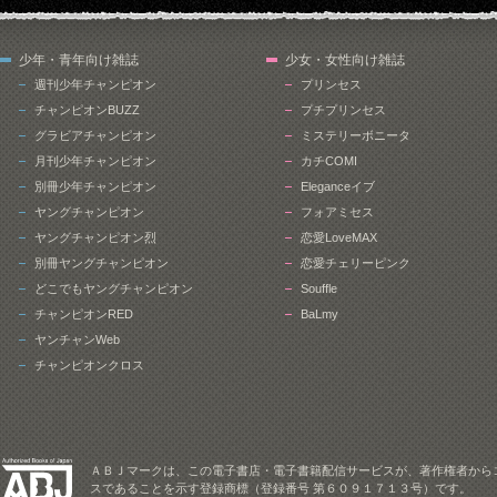
少年・青年向け雑誌
少女・女性向け雑誌
週刊少年チャンピオン
プリンセス
チャンピオンBUZZ
プチプリンセス
グラビアチャンピオン
ミステリーボニータ
月刊少年チャンピオン
カチCOMI
別冊少年チャンピオン
Eleganceイブ
ヤングチャンピオン
フォアミセス
ヤングチャンピオン烈
恋愛LoveMAX
別冊ヤングチャンピオン
恋愛チェリーピンク
どこでもヤングチャンピオン
Souffle
チャンピオンRED
BaLmy
ヤンチャンWeb
チャンピオンクロス
ＡＢＪマークは、この電子書店・電子書籍配信サービスが、著作権者から
スであることを示す登録商標（登録番号 第６０９１７１３号）です。