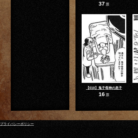
37
票
【010】鬼子母神の息子
16
票
プライバシーポリシー