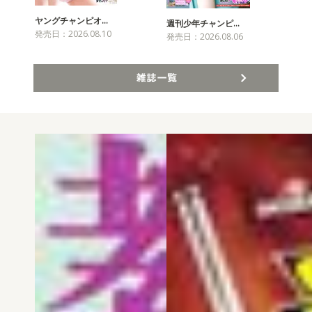
ヤングチャンピオ…
チャ
週刊少年チャンピ…
発売日：2026.08.10
発売
発売日：2026.08.06
雑誌一覧