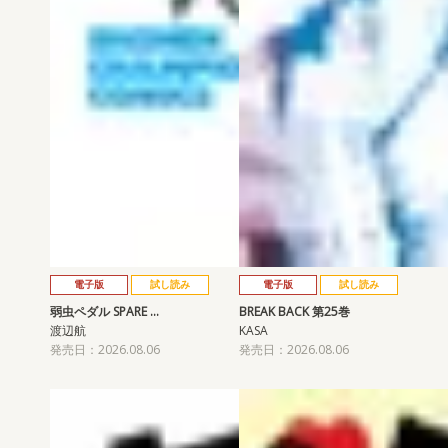
電子版
試し読み
電子版
試し読み
弱虫ペダル SPARE …
BREAK BACK 第25巻
渡辺航
KASA
発売日：2026.08.06
発売日：2026.08.06