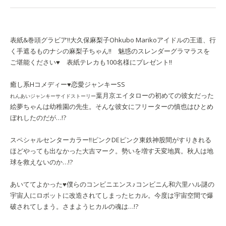
表紙&巻頭グラビア!!
大久保麻梨子
Ohkubo Mariko
アイドルの王道、行
く手遮るものナシの麻梨子ちゃん!! 魅惑のスレンダーグラマラスを
ご堪能ください♥ 表紙テレカも100名様にプレゼント!!
癒し系Hコメディー♥
恋愛ジャンキーSS
葉月京
エイタローの初めての彼女だった
れんあいジャンキーサイドストーリー
絵夢ちゃんは幼稚園の先生。そんな彼女にフリーターの慎也はひとめ
ぼれしたのだが…!?
スペシャルセンターカラー!!
ピンクDEピンク
東鉄神
股間がすりきれる
ほどやっても出なかった大吉マーク。勢いを増す天変地異。秋人は地
球を救えないのか…!?
あいててよかった♥僕らのコンビニエンス♪
コンビニん
和六里ハル
謎の
宇宙人にロボットに改造されてしまったヒカル。今度は宇宙空間で爆
破されてしまう。さまようヒカルの魂は…!?