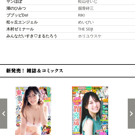
ヤンほぼ
松山せいじ
湖のひみつ
掘骨砕三
ププッピDo!
RIKI
松ヶ丘エンジェル
めいびい
木村ゼミナール
THE SEIJI
みんなだいすき♡まるたろう
ホリユウスケ
新発売！雑誌&コミックス