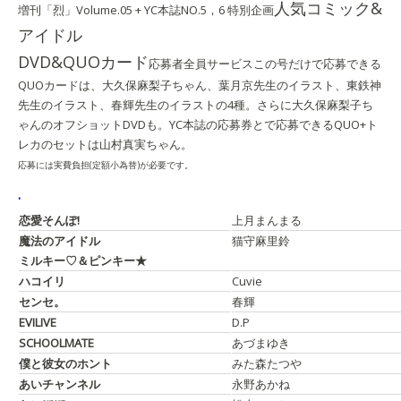
人気コミック&
増刊「烈」Volume.05 + YC本誌NO.5，6 特別企画
アイドル
DVD&QUOカード
応募者全員サービス
この号だけで応募できる
QUOカードは、大久保麻梨子ちゃん、葉月京先生のイラスト、東鉄神
先生のイラスト、春輝先生のイラストの4種。さらに大久保麻梨子ち
ゃんのオフショットDVDも。YC本誌の応募券とで応募できるQUO+ト
レカのセットは山村真実ちゃん。
応募には実費負担(定額小為替)が必要です。
.
恋愛そんぽ!
上月まんまる
魔法のアイドル
猫守麻里鈴
ミルキー♡＆ピンキー★
ハコイリ
Cuvie
センセ。
春輝
EVILIVE
D.P
SCHOOLMATE
あづまゆき
僕と彼女のホント
みた森たつや
あいチャンネル
永野あかね