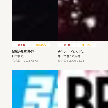
電子版
試し読み
電子版
試し読み
閻魔の教室 第6巻
チキン 「ドロップ…
田中優吏
井口達也 / 歳脇将…
発売日：2026.08.06
発売日：2026.08.06