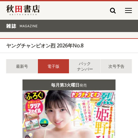
秋田書店
雑誌 MAGAZINE
ヤングチャンピオン烈 2026年No.8
バック
最新号
電子版
次号予告
ナンバー
毎月第3火曜日
発売