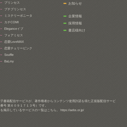
プリンセス
お知らせ
プチプリンセス
ミステリーボニータ
企業情報
カチCOMI
採用情報
Eleganceイブ
書店様向け
フォアミセス
恋愛LoveMAX
恋愛チェリーピンク
Souffle
BaLmy
電子書籍配信サービスが、著作権者からコンテンツ使用許諾を得た正規版配信サービ
番号 第６０９１７１３号）です。
クを掲示しているサービスの一覧はこちら。
https://aebs.or.jp/