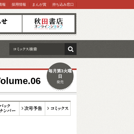
情報
採用情報
まんが賞
持ち込み窓口
オンラインショップ
検索
毎月第3火曜
日
ume.06
発売
ックナンバー
次号予告
コミックス