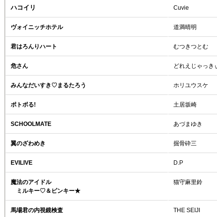
ハコイリ
Cuvie
ヴォイニッチホテル
道満晴明
君はろんりハート
むつきつとむ
危さん
どれえじゃっき
みんなだいすき♡まるたろう
ホリユウスケ
ポトボる!
土居坂崎
SCHOOLMATE
あづまゆき
翼のざわめき
掘骨砕三
EVILIVE
D.P
魔法のアイドル
猫守麻里鈴
ミルキー♡＆ピンキー★
馬場君の内視鏡検査
THE SEIJI