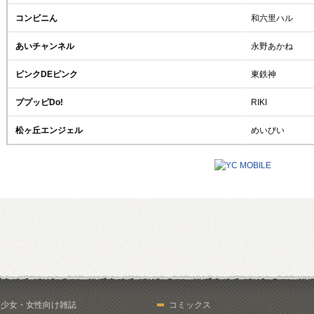
コンビニん
和六里ハル
あいチャンネル
永野あかね
ピンクDEピンク
東鉄神
ププッピDo!
RIKI
松ヶ丘エンジェル
めいびい
少女・女性向け雑誌
コミックス