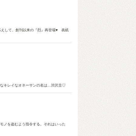
応えして、創刊以来の『烈』再登場♥ 表紙
なキレイなオネーサンの名は…渋沢圭♡
モノを盗むよう指令する。それはいった