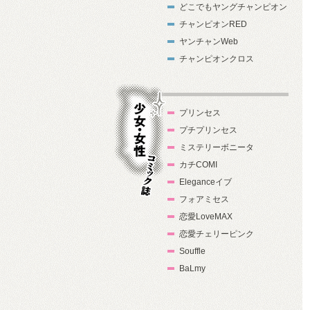
どこでもヤングチャンピオン
チャンピオンRED
ヤンチャンWeb
チャンピオンクロス
プリンセス
プチプリンセス
ミステリーボニータ
カチCOMI
Eleganceイブ
フォアミセス
少女・女性コ
恋愛LoveMAX
ミック誌
恋愛チェリーピンク
Souffle
BaLmy