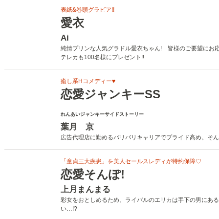
表紙&巻頭グラビア!!
愛衣
Ai
純情プリンな人気グラドル愛衣ちゃん! 皆様のご要望にお
テレカも100名様にプレゼント!!
癒し系Hコメディー♥
恋愛ジャンキーSS
れんあいジャンキーサイドストーリー
葉月 京
広告代理店に勤めるバリバリキャリアでプライド高め。そん
「童貞三大疾患」を美人セールスレディが特約保障♡
恋愛そんぽ!
上月まんまる
彩女をおとしめるため、ライバルのエリカは手下の男にある
い…!?