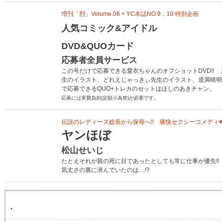
増刊「烈」Volume.06 + YC本誌NO.9，10 特別企画
人気コミック&アイドル
DVD&QUOカード
応募者全員サービス
この号だけで応募できる愛衣ちゃんのオフショットDVD!!
生のイラスト、どれえじゃっきぃ先生のイラスト、道満晴明
で応募できるQUO+トレカのセットはほしのあきチャン。
応募には実費負担(定額小為替)が必要です。
伝説のレディース総長から保母へ!! 痛快セクシーコメディ
ヤンほぼ
松山せいじ
たとえそれが親の死に目であったとしても常に仕事が優先!
気丈さの裏に潜んでいたのは…!?
.