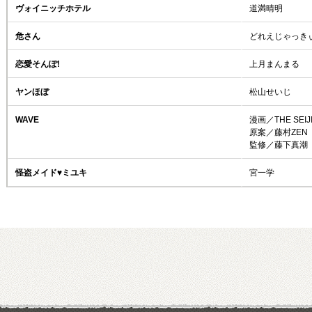
ヴォイニッチホテル
道満晴明
危さん
どれえじゃっき
恋愛そんぽ!
上月まんまる
ヤンほぼ
松山せいじ
WAVE
漫画／THE SEIJ
原案／藤村ZEN
監修／藤下真潮
怪盗メイド♥ミユキ
宮一学