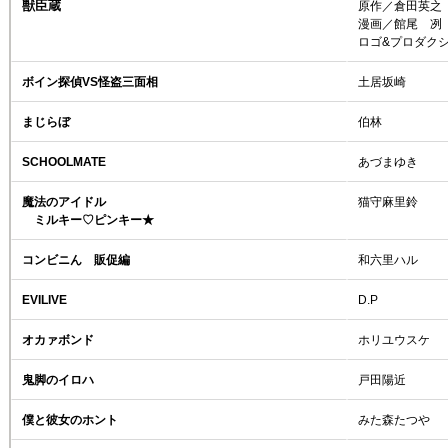
獣臣蔵
原作／倉田英之
漫画／館尾 冽
ロゴ&プロダク
ボイン探偵VS怪盗三面相
土居坂崎
まじらぼ
伯林
SCHOOLMATE
あづまゆき
魔法のアイドル
猫守麻里鈴
ミルキー♡ピンキー★
コンビニん 販促編
和六里ハル
EVILIVE
D.P
オカァボンド
ホリユウスケ
鬼脚のイロハ
戸田陽近
僕と彼女のホント
みた森たつや