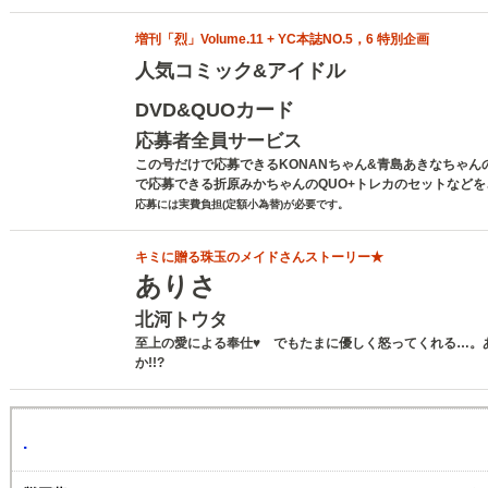
増刊「烈」Volume.11 + YC本誌NO.5，6 特別企画
人気コミック&アイドル
DVD&QUOカード
応募者全員サービス
この号だけで応募できるKONANちゃん&青島あきなちゃん
で応募できる折原みかちゃんのQUO+トレカのセットなど
応募には実費負担(定額小為替)が必要です。
キミに贈る珠玉のメイドさんストーリー★
ありさ
北河トウタ
至上の愛による奉仕♥ でもたまに優しく怒ってくれる…。
か!!?
.