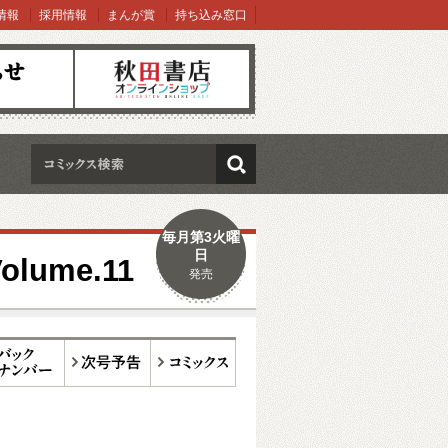
情報
採用情報
まんが賞
持ち込み窓口
オンラインショップ
検索
毎月第3火曜
日
ume.11
発売
ックナンバー
次号予告
コミックス