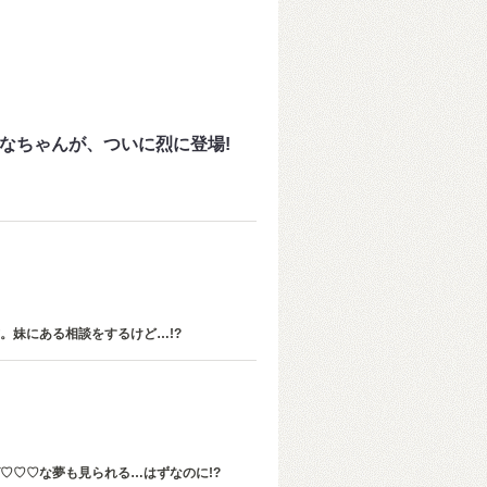
きなちゃんが、ついに烈に登場!
。妹にある相談をするけど…!?
♡♡♡な夢も見られる…はずなのに!?