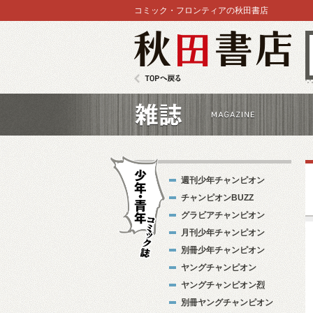
コミック・フロンティアの秋田書店
秋田書店
TOPへ戻る
雑誌
週刊少年チャンピオン
チャンピオンBUZZ
グラビアチャンピオン
月刊少年チャンピオン
別冊少年チャンピオン
少年・青年コ
ヤングチャンピオン
ミック誌
ヤングチャンピオン烈
別冊ヤングチャンピオン