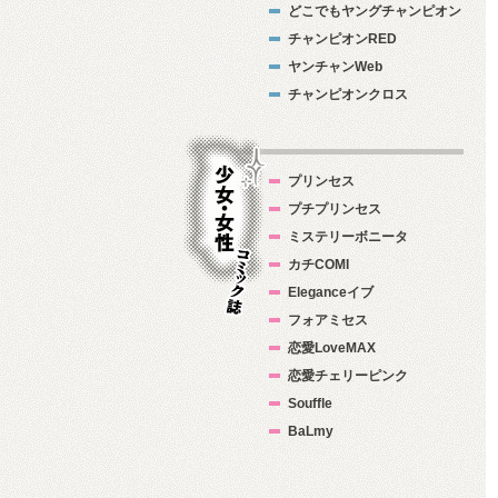
どこでもヤングチャンピオン
チャンピオンRED
ヤンチャンWeb
チャンピオンクロス
プリンセス
プチプリンセス
ミステリーボニータ
カチCOMI
Eleganceイブ
フォアミセス
少女・女性コ
恋愛LoveMAX
ミック誌
恋愛チェリーピンク
Souffle
BaLmy