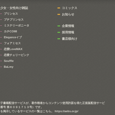
少女・女性向け雑誌
コミックス
プリンセス
お知らせ
プチプリンセス
ミステリーボニータ
企業情報
カチCOMI
採用情報
Eleganceイブ
書店様向け
フォアミセス
恋愛LoveMAX
恋愛チェリーピンク
Souffle
BaLmy
電子書籍配信サービスが、著作権者からコンテンツ使用許諾を得た正規版配信サービ
番号 第６０９１７１３号）です。
クを掲示しているサービスの一覧はこちら。
https://aebs.or.jp/