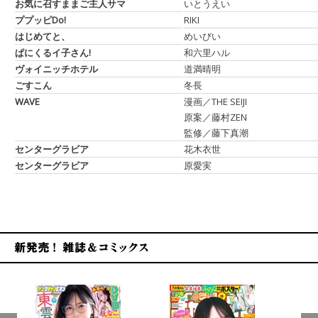
お気に召すままご主人サマ
いとうえい
ププッピDo!
RIKI
はじめてと、
めいびい
ぱにくるイ子さん!
和六里ハル
ヴォイニッチホテル
道満晴明
ごすこん
冬長
WAVE
漫画／THE SEIJI
原案／藤村ZEN
監修／藤下真潮
センターグラビア
花木衣世
センターグラビア
原愛実
新発売！雑誌&コミックス