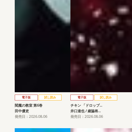
電子版
試し読み
電子版
試し読み
閻魔の教室 第6巻
チキン 「ドロップ…
田中優吏
井口達也 / 歳脇将…
発売日：2026.08.06
発売日：2026.08.06