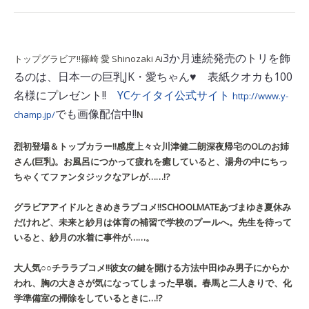
3か月連続発売のトリを飾
トップグラビア!!
篠崎 愛
Shinozaki Ai
るのは、日本一の巨乳JK・愛ちゃん♥ 表紙クオカも100
名様にプレゼント!!
YCケイタイ公式サイト
http://www.y-
でも画像配信中!!
champ.jp/
N
烈初登場＆トップカラー!!
感度上々☆
川津健二朗
深夜帰宅のOLのお姉
さん(巨乳)。お風呂につかって疲れを癒していると、湯舟の中にちっ
ちゃくてファンタジックなアレが……!?
グラビアアイドルときめきラブコメ!!
SCHOOLMATE
あづまゆき
夏休み
だけれど、未来と紗月は体育の補習で学校のプールへ。先生を待って
いると、紗月の水着に事件が……。
大人気○○チララブコメ!!
彼女の鍵を開ける方法
中田ゆみ
男子にからか
われ、胸の大きさが気になってしまった早嶺。春馬と二人きりで、化
学準備室の掃除をしているときに…!?