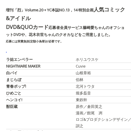
人気コミック
増刊「烈」Volume.20 + YC本誌NO.13，14 特別企画
&アイドル
DVD&QUOカード
応募者全員サービス
篠崎愛ちゃんのオフショ
ットDVDや、花木衣世ちゃんのクオカなどをご用意しました。
応募には実費負担(定額小為替)が必要です。
.
ラ姑エンペラー
ホリユウスケ
NIGHTMARE MAKER
Cuvie
白パイ
山根章裕
まじらぼ
伯林
青春ポップ!
北河トウタ
ひめごと
堀多磊音
ヘンコイ!
東鉄幹
獣臣蔵
原作／倉田英之
漫画／館尾 冽
ロゴ&プロダクションデザイン
訓之