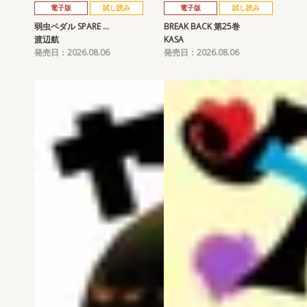
電子版
試し読み
電子版
試し読み
弱虫ペダル SPARE …
BREAK BACK 第25巻
渡辺航
KASA
発売日：2026.08.06
発売日：2026.08.06