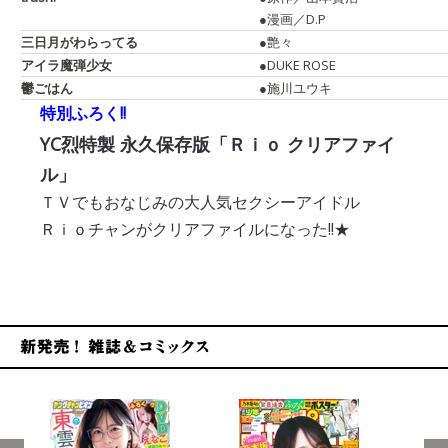
●漫画／D.P
三日月がわらってる
●艶々
アイラ魔弾少女
●DUKE ROSE
鬱ごはん
●施川ユウキ
特別ふろく!!
YC烈特製 永久保存版「Ｒｉｏ クリアファイ
ル」
ＴＶでもおなじみの大人気セクシーアイドル
Ｒｉｏチャンがクリアファイルになった!!★
新発売！雑誌&コミックス