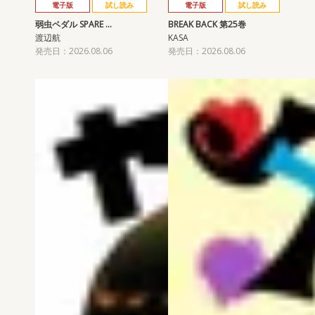
電子版
試し読み
電子版
試し読み
弱虫ペダル SPARE …
BREAK BACK 第25巻
渡辺航
KASA
発売日：2026.08.06
発売日：2026.08.06