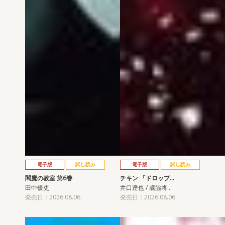
電子版
試し読み
電子版
試し読み
閻魔の教室 第6巻
チキン 「ドロップ…
田中優吏
井口達也 / 歳脇将…
発売日：2026.08.06
発売日：2026.08.06