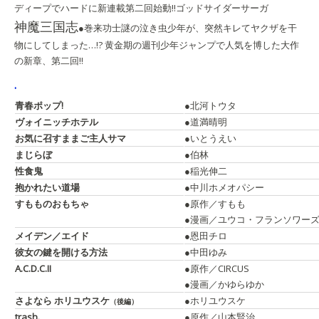
ディープでハードに新連載第二回始動!!
ゴッドサイダーサーガ
神魔三国志
●巻来功士
謎の泣き虫少年が、突然キレてヤクザを干
物にしてしまった…!? 黄金期の週刊少年ジャンプで人気を博した大作
の新章、第二回!!
.
青春ポップ!
●北河トウタ
ヴォイニッチホテル
●道満晴明
お気に召すままご主人サマ
●いとうえい
まじらぼ
●伯林
性食鬼
●稲光伸二
抱かれたい道場
●中川ホメオパシー
すもものおもちゃ
●原作／すもも
●漫画／ユウコ・フランソワー
メイデン／エイド
●恩田チロ
彼女の鍵を開ける方法
●中田ゆみ
A.C.D.C.II
●原作／CIRCUS
●漫画／かゆらゆか
さよなら ホリユウスケ
●ホリユウスケ
（後編）
trash.
●原作／山本賢治