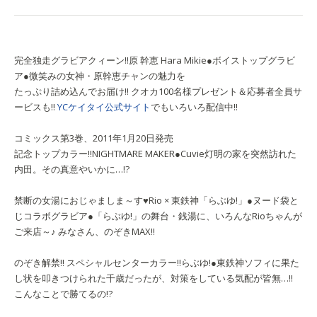
完全独走グラビアクィーン!!
原 幹恵
Hara Mikie
●ボイストップグラビ
ア●
微笑みの女神・原幹恵チャンの魅力を
たっぷり詰め込んでお届け!! クオカ100名様プレゼント＆応募者全員サ
ービスも!!
YCケイタイ公式サイト
でもいろいろ配信中!!
コミックス第3巻、2011年1月20日発売
記念トップカラー!!
NIGHTMARE MAKER
●Cuvie
灯明の家を突然訪れた
内田。その真意やいかに…!?
禁断の女湯におじゃましま～す♥
Rio × 東鉄神「らぶゆ!」
●ヌード袋と
じコラボグラビア●
「らぶゆ!」の舞台・銭湯に、いろんなRioちゃんが
ご来店～♪ みなさん、のぞきMAX!!
のぞき解禁!! スペシャルセンターカラー!!
らぶゆ!
●東鉄神
ソフィに果た
し状を叩きつけられた千歳だったが、対策をしている気配が皆無…!!
こんなことで勝てるの!?