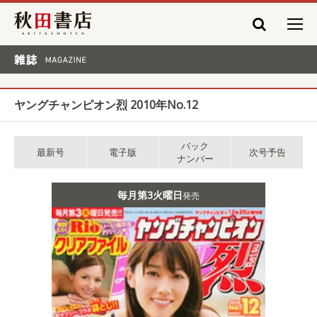
秋田書店
雑誌 MAGAZINE
ヤングチャンピオン烈 2010年No.12
バック
最新号
電子版
次号予告
ナンバー
毎月第3火曜日
発売